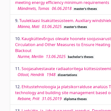
meeting energy efficiency minimum requirements
Mändmets, Tomas
06.06.2018
master's theses
9.
Tuuleklaasi lisaküttesüsteem. Auxiliary windshie
Männa, Mati
03.06.2025
master's theses
10.
Kaugküttevõrgus olevate hoonete soojusvarustus
Circulation and Other Measures to Ensure Heating Su
Blackout
Nurme, Merilin
13.06.2025
bachelor's theses
11.
Soojasalvestavate radiaatoritega küttesüsteemi
Otloot, Hendrik
1948
dissertations
12.
Ehitustehnoloogia ja platsikorralduse analüüs T
technology and building site management based on t
Rebane, Priit
31.05.2019
diploma theses
13.
Laekütte- ja -jahutuspaneeli arendus. Developme