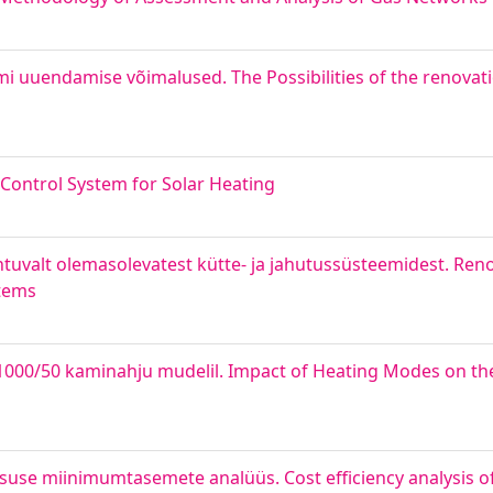
i uuendamise võimalused. The Possibilities of the renovat
Control System for Solar Heating
valt olemasolevatest kütte- ja jahutussüsteemidest. Reno
stems
U1000/50 kaminahju mudelil. Impact of Heating Modes on th
se miinimumtasemete analüüs. Cost efficiency analysis of