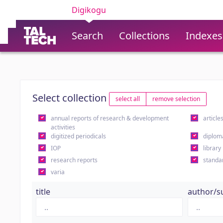
Digikogu
Search
Collections
Indexes
Select collection
select all
remove selection
annual reports of research & development
article
activities
digitized periodicals
diplom
IOP
library
research reports
standa
varia
title
author/s