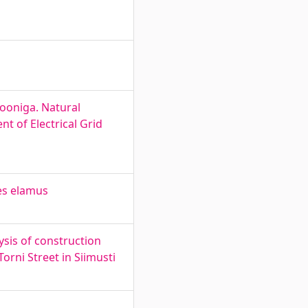
ooniga. Natural
t of Electrical Grid
ses elamus
ysis of construction
rni Street in Siimusti