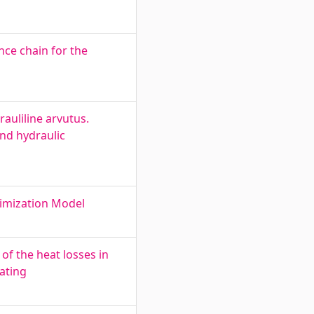
nce chain for the
auliline arvutus.
and hydraulic
imization Model
of the heat losses in
eating