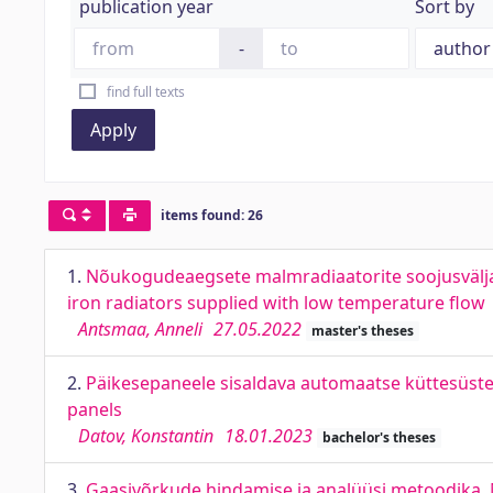
publication year
Sort by
-
find full texts
Apply
items found: 26
1.
Nõukogudeaegsete malmradiaatorite soojusväljas
iron radiators supplied with low temperature flow
Antsmaa, Anneli
27.05.2022
master's theses
2.
Päikesepaneele sisaldava automaatse küttesüste
panels
Datov, Konstantin
18.01.2023
bachelor's theses
3.
Gaasivõrkude hindamise ja analüüsi metoodika.