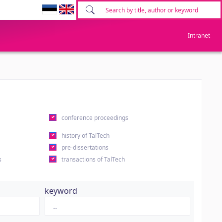
Intranet
conference proceedings
history of TalTech
pre-dissertations
s
transactions of TalTech
keyword