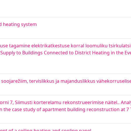
ld heating system
e tagamine elektrikatkestuse korral loomuliku tsirkulatsi
pply to Buildings Connected to District Heating in the Even
 soojarežiim, tervislikkus ja majanduslikkus vähekorruseli
orni 7, Siimusti korterelamu rekonstrueerimise näitel.. Anal
he case study of apartment building reconstruction at 7 To
nt of a ceiling heating and cooling panel