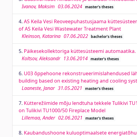
Ivanov, Maksim
03.06.2024
master's theses
4.
AS Keila Vesi Reoveepuhastusjaama küttesüsteem
of AS Keila Vesi Wastewater Treatment Plant
Kleinson, Katarina
07.06.2022
bachelor's theses
5.
Päikesekollektoriga küttesüsteemi automaatika. 
Koltsov, Aleksandr
13.06.2014
master's theses
6.
U03 õppehoone rekonstrueerimislahendused lähtu
building based on existing heating and cooling sy
Laaneste, Janar
31.05.2021
master's theses
7.
Kütterežiimide mõju lendtuha tekkele Tulikivi T
on Tulikivi TU1000/50 Fireplace Model
Lillemaa, Ander
02.06.2021
master's theses
8.
Kaubandushoone kuluoptimaalsete energiatõhusu