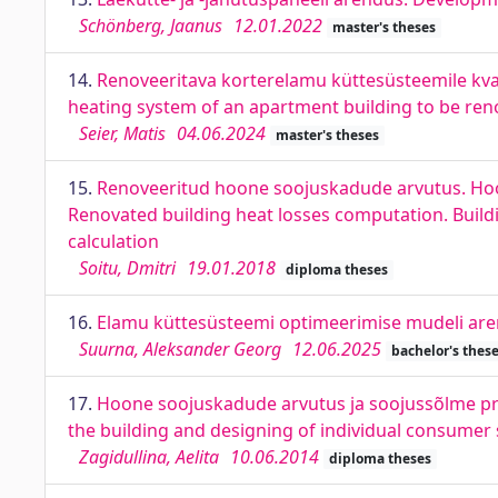
Schönberg, Jaanus
12.01.2022
master's theses
14.
Renoveeritava korterelamu küttesüsteemile kval
heating system of an apartment building to be re
Seier, Matis
04.06.2024
master's theses
15.
Renoveeritud hoone soojuskadude arvutus. Hoon
Renovated building heat losses computation. Buildi
calculation
Soitu, Dmitri
19.01.2018
diploma theses
16.
Elamu küttesüsteemi optimeerimise mudeli are
Suurna, Aleksander Georg
12.06.2025
bachelor's thes
17.
Hoone soojuskadude arvutus ja soojussõlme proj
the building and designing of individual consumer 
Zagidullina, Aelita
10.06.2014
diploma theses