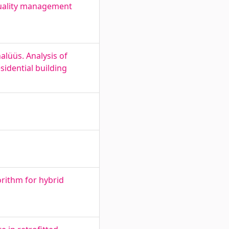
quality management
lüüs. Analysis of
idential building
rithm for hybrid