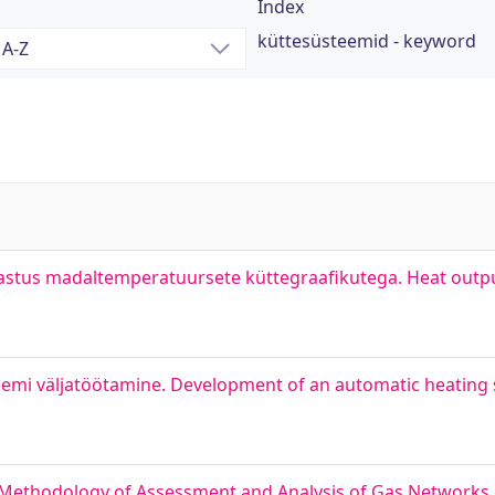
Index
küttesüsteemid - keyword
tus madaltemperatuursete küttegraafikutega. Heat output
emi väljatöötamine. Development of an automatic heating 
 Methodology of Assessment and Analysis of Gas Networks