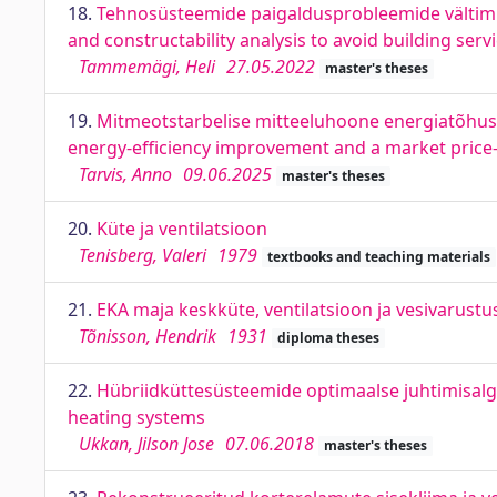
18.
Tehnosüsteemide paigaldusprobleemide vältimin
and constructability analysis to avoid building ser
Tammemägi, Heli
27.05.2022
master's theses
19.
Mitmeotstarbelise mitteeluhoone energiatõhusu
energy-efficiency improvement and a market price
Tarvis, Anno
09.06.2025
master's theses
20.
Küte ja ventilatsioon
Tenisberg, Valeri
1979
textbooks and teaching materials
21.
EKA maja keskküte, ventilatsioon ja vesivarustu
Tõnisson, Hendrik
1931
diploma theses
22.
Hübriidküttesüsteemide optimaalse juhtimisalg
heating systems
Ukkan, Jilson Jose
07.06.2018
master's theses