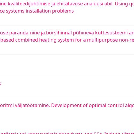
e kvaliteedijuhtimise ja ehitatavuse analüüsi abil. Using 
vice systems installation problems
se parandamine ja börsihinnal põhineva küttesüsteemi ana
-based combined heating system for a multipurpose non-res
s
oritmi väljatöötamine. Development of optimal control algo