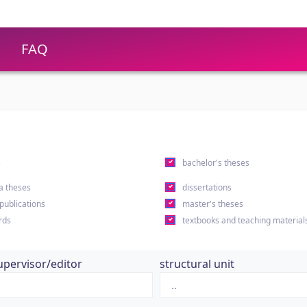
FAQ
s
bachelor's theses
a theses
dissertations
 publications
master's theses
rds
textbooks and teaching material
upervisor/editor
structural unit