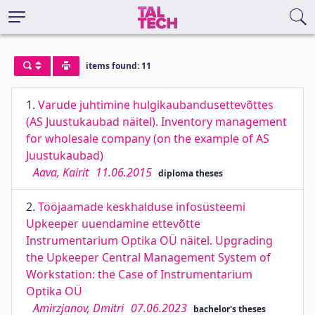
items found: 11
1.
Varude juhtimine hulgikaubandusettevõttes
(AS Juustukaubad näitel). Inventory management
for wholesale company (on the example of AS
Juustukaubad)
Aava, Kairit
11.06.2015
diploma theses
2.
Tööjaamade keskhalduse infosüsteemi
Upkeeper uuendamine ettevõtte
Instrumentarium Optika OÜ näitel. Upgrading
the Upkeeper Central Management System of
Workstation: the Case of Instrumentarium
Optika OÜ
Amirzjanov, Dmitri
07.06.2023
bachelor's theses