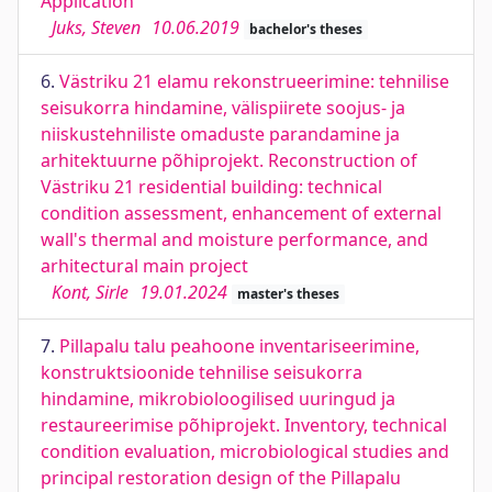
Application
Juks, Steven
10.06.2019
bachelor's theses
6.
Västriku 21 elamu rekonstrueerimine: tehnilise
seisukorra hindamine, välispiirete soojus- ja
niiskustehniliste omaduste parandamine ja
arhitektuurne põhiprojekt. Reconstruction of
Västriku 21 residential building: technical
condition assessment, enhancement of external
wall's thermal and moisture performance, and
arhitectural main project
Kont, Sirle
19.01.2024
master's theses
7.
Pillapalu talu peahoone inventariseerimine,
konstruktsioonide tehnilise seisukorra
hindamine, mikrobioloogilised uuringud ja
restaureerimise põhiprojekt. Inventory, technical
condition evaluation, microbiological studies and
principal restoration design of the Pillapalu