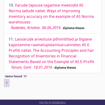
10.
Varude täpsuse tagamise meetodid AS
Norma ladude näitel. Ways of improving
inventory accuracy on the example of AS Norma
warehouses
Rudenko, Kristina
06.06.2016
diploma theses
11.
Laovarude arvestuse põhimõtted ja õiglane
kajastamine raamatupidamisaruannetes AS E-
Profiili näitel. The Accounting Principles and Fair
Recognition of Inventories in Financial
Statements Based on the Example of AS E-Profiil
Tarum, Gerli
18.01.2016
diploma theses
items found: 11
1
TALTECH DIGIKOGU