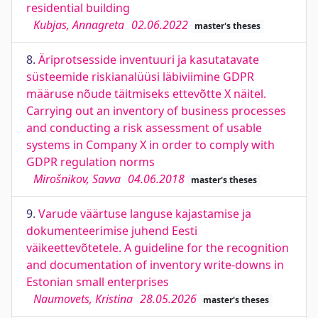
residential building
Kubjas, Annagreta
02.06.2022
master's theses
8.
Äriprotsesside inventuuri ja kasutatavate
süsteemide riskianalüüsi läbiviimine GDPR
määruse nõude täitmiseks ettevõtte X näitel.
Carrying out an inventory of business processes
and conducting a risk assessment of usable
systems in Company X in order to comply with
GDPR regulation norms
Mirošnikov, Savva
04.06.2018
master's theses
9.
Varude väärtuse languse kajastamise ja
dokumenteerimise juhend Eesti
väikeettevõtetele. A guideline for the recognition
and documentation of inventory write-downs in
Estonian small enterprises
Naumovets, Kristina
28.05.2026
master's theses