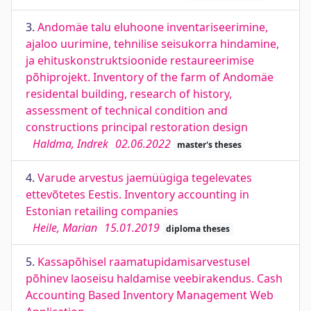
3.
Andomäe talu eluhoone inventariseerimine,
ajaloo uurimine, tehnilise seisukorra hindamine,
ja ehituskonstruktsioonide restaureerimise
põhiprojekt. Inventory of the farm of Andomäe
residental building, research of history,
assessment of technical condition and
constructions principal restoration design
Haldma, Indrek
02.06.2022
master's theses
4.
Varude arvestus jaemüügiga tegelevates
ettevõtetes Eestis. Inventory accounting in
Estonian retailing companies
Heile, Marian
15.01.2019
diploma theses
5.
Kassapõhisel raamatupidamisarvestusel
põhinev laoseisu haldamise veebirakendus. Cash
Accounting Based Inventory Management Web