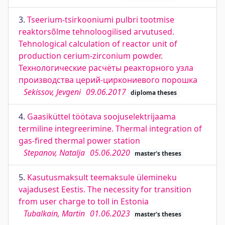
3.
Tseerium-tsirkooniumi pulbri tootmise
reaktorsõlme tehnoloogilised arvutused.
Tehnological calculation of reactor unit of
production cerium-zirconium powder.
Технологические расчёты реакторного узла
производства церий-циркониевого порошка
Sekissov, Jevgeni
09.06.2017
diploma theses
4.
Gaasiküttel töötava soojuselektrijaama
termiline integreerimine. Thermal integration of
gas-fired thermal power station
Stepanov, Natalja
05.06.2020
master's theses
5.
Kasutusmaksult teemaksule ülemineku
vajadusest Eestis. The necessity for transition
from user charge to toll in Estonia
Tubalkain, Martin
01.06.2023
master's theses