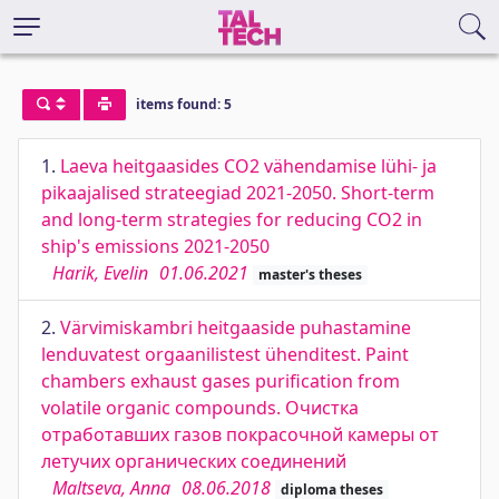
items found: 5
1.
Laeva heitgaasides CO2 vähendamise lühi- ja
pikaajalised strateegiad 2021-2050. Short-term
and long-term strategies for reducing CO2 in
ship's emissions 2021-2050
Harik, Evelin
01.06.2021
master's theses
2.
Värvimiskambri heitgaaside puhastamine
lenduvatest orgaanilistest ühenditest. Paint
chambers exhaust gases purification from
volatile organic compounds. Очистка
отработавших газов покрасочной камеры от
летучих органических соединений
Maltseva, Anna
08.06.2018
diploma theses