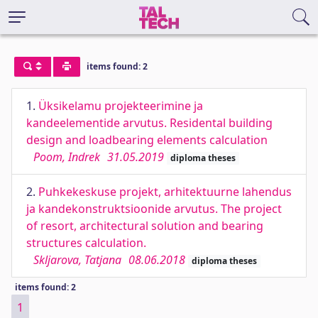
items found: 2
1.
Üksikelamu projekteerimine ja
kandeelementide arvutus. Residental building
design and loadbearing elements calculation
Poom, Indrek
31.05.2019
diploma theses
2.
Puhkekeskuse projekt, arhitektuurne lahendus
ja kandekonstruktsioonide arvutus. The project
of resort, architectural solution and bearing
structures calculation.
Skljarova, Tatjana
08.06.2018
diploma theses
items found: 2
1