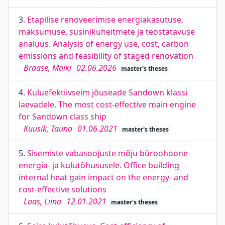
3.
Etapilise renoveerimise energiakasutuse,
maksumuse, süsinikuheitmete ja teostatavuse
analüüs. Analysis of energy use, cost, carbon
emissions and feasibility of staged renovation
Braase, Maiki
02.06.2026
master's theses
4.
Kuluefektiivseim jõuseade Sandown klassi
laevadele. The most cost-effective main engine
for Sandown class ship
Kuusik, Tauno
01.06.2021
master's theses
5.
Sisemiste vabasoojuste mõju büroohoone
energia- ja kulutõhususele. Office building
internal heat gain impact on the energy- and
cost-effective solutions
Laas, Liina
12.01.2021
master's theses