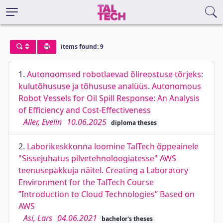
items found: 9
1.
Autonoomsed robotlaevad õlireostuse tõrjeks:
kulutõhususe ja tõhususe analüüs. Autonomous
Robot Vessels for Oil Spill Response: An Analysis
of Efficiency and Cost-Effectiveness
Aller, Evelin
10.06.2025
diploma theses
2.
Laborikeskkonna loomine TalTech õppeainele
"Sissejuhatus pilvetehnoloogiatesse" AWS
teenusepakkuja näitel. Creating a Laboratory
Environment for the TalTech Course
’’Introduction to Cloud Technologies’’ Based on
AWS
Asi, Lars
04.06.2021
bachelor's theses