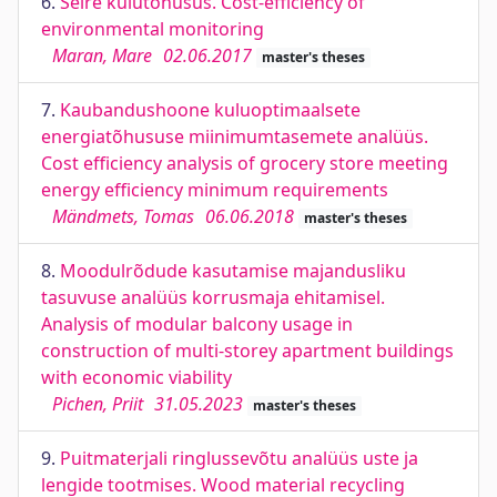
6.
Seire kulutõhusus. Cost-efficiency of
environmental monitoring
Maran, Mare
02.06.2017
master's theses
7.
Kaubandushoone kuluoptimaalsete
energiatõhususe miinimumtasemete analüüs.
Cost efficiency analysis of grocery store meeting
energy efficiency minimum requirements
Mändmets, Tomas
06.06.2018
master's theses
8.
Moodulrõdude kasutamise majandusliku
tasuvuse analüüs korrusmaja ehitamisel.
Analysis of modular balcony usage in
construction of multi-storey apartment buildings
with economic viability
Pichen, Priit
31.05.2023
master's theses
9.
Puitmaterjali ringlussevõtu analüüs uste ja
lengide tootmises. Wood material recycling