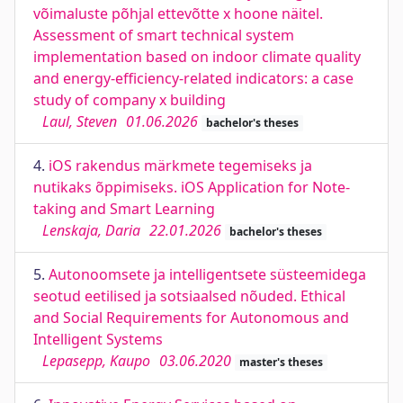
võimaluste põhjal ettevõtte x hoone näitel.
Assessment of smart technical system
implementation based on indoor climate quality
and energy-efficiency-related indicators: a case
study of company x building
Laul, Steven
01.06.2026
bachelor's theses
4.
iOS rakendus märkmete tegemiseks ja
nutikaks õppimiseks. iOS Application for Note-
taking and Smart Learning
Lenskaja, Daria
22.01.2026
bachelor's theses
5.
Autonoomsete ja intelligentsete süsteemidega
seotud eetilised ja sotsiaalsed nõuded. Ethical
and Social Requirements for Autonomous and
Intelligent Systems
Lepasepp, Kaupo
03.06.2020
master's theses