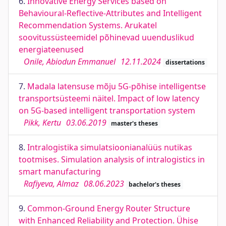
6.
Innovative Energy Services based on
Behavioural-Reﬂective-Attributes and Intelligent
Recommendation Systems. Arukatel
soovitussüsteemidel põhinevad uuenduslikud
energiateenused
Onile, Abiodun Emmanuel
12.11.2024
dissertations
7.
Madala latensuse mõju 5G-põhise intelligentse
transportsüsteemi näitel. Impact of low latency
on 5G-based intelligent transportation system
Pikk, Kertu
03.06.2019
master's theses
8.
Intralogistika simulatsioonianalüüs nutikas
tootmises. Simulation analysis of intralogistics in
smart manufacturing
Rafiyeva, Almaz
08.06.2023
bachelor's theses
9.
Common-Ground Energy Router Structure
with Enhanced Reliability and Protection. Ühise