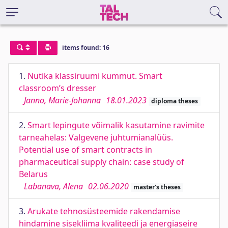
items found: 16
1.
Nutika klassiruumi kummut. Smart
classroom’s dresser
Janno, Marie-Johanna
18.01.2023
diploma theses
2.
Smart lepingute võimalik kasutamine ravimite
tarneahelas: Valgevene juhtumianalüüs.
Potential use of smart contracts in
pharmaceutical supply chain: case study of
Belarus
Labanava, Alena
02.06.2020
master's theses
3.
Arukate tehnosüsteemide rakendamise
hindamine sisekliima kvaliteedi ja energiaseire