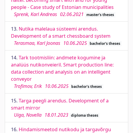
näitel. Becoming smart with and for young
people - Case study of Estonian municipalities
Sprenk, Karl Andreas
02.06.2021
master's theses
13.
Nutika malelaua süsteemi arendus.
Development of a smart chessboard system
Terasmaa, Karl Joonas
10.06.2025
bachelor's theses
14.
Tark tootmisliin: andmete kogumine ja
analüüs nutikonveieril. Smart production line:
data collection and analysis on an intelligent
conveyor
Trofimov, Erik
10.06.2025
bachelor's theses
15.
Targa peegli arendus. Development of a
smart mirror
Uiga, Novella
18.01.2023
diploma theses
16.
Hindamismeetod nutikodu ja targavõrgu