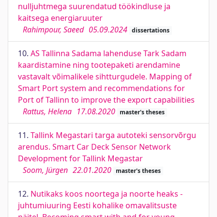
nulljuhtmega suurendatud töökindluse ja
kaitsega energiaruuter
Rahimpour, Saeed
05.09.2024
dissertations
10.
AS Tallinna Sadama lahenduse Tark Sadam
kaardistamine ning tootepaketi arendamine
vastavalt võimalikele sihtturgudele. Mapping of
Smart Port system and recommendations for
Port of Tallinn to improve the export capabilities
Rattus, Helena
17.08.2020
master's theses
11.
Tallink Megastari targa autoteki sensorvõrgu
arendus. Smart Car Deck Sensor Network
Development for Tallink Megastar
Soom, Jürgen
22.01.2020
master's theses
12.
Nutikaks koos noortega ja noorte heaks -
juhtumiuuring Eesti kohalike omavalitsuste