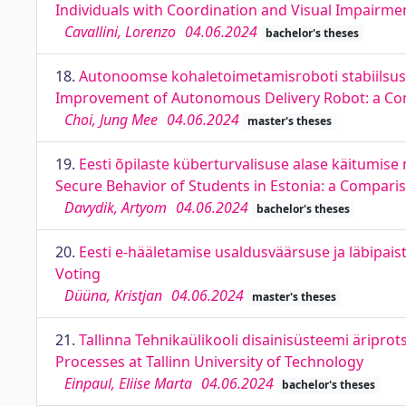
Individuals with Coordination and Visual Impairme
Cavallini, Lorenzo
04.06.2024
bachelor's theses
18.
Autonoomse kohaletoimetamisroboti stabiilsuse p
Improvement of Autonomous Delivery Robot: a Co
Choi, Jung Mee
04.06.2024
master's theses
19.
Eesti õpilaste küberturvalisuse alase käitumis
Secure Behavior of Students in Estonia: a Compar
Davydik, Artyom
04.06.2024
bachelor's theses
20.
Eesti e-hääletamise usaldusväärsuse ja läbipais
Voting
Düüna, Kristjan
04.06.2024
master's theses
21.
Tallinna Tehnikaülikooli disainisüsteemi äripr
Processes at Tallinn University of Technology
Einpaul, Eliise Marta
04.06.2024
bachelor's theses