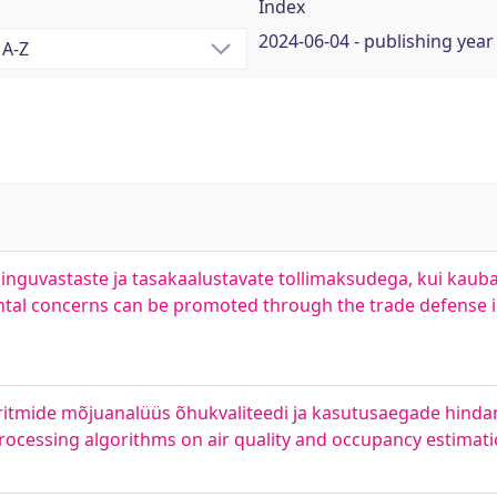
Index
2024-06-04 - publishing year
uvastaste ja tasakaalustavate tollimaksudega, kui kaub
ntal concerns can be promoted through the trade defense 
itmide mõjuanalüüs õhukvaliteedi ja kasutusaegade hindam
ocessing algorithms on air quality and occupancy estimat