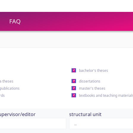
FAQ
s
bachelor's theses
a theses
dissertations
 publications
master's theses
rds
textbooks and teaching material
upervisor/editor
structural unit