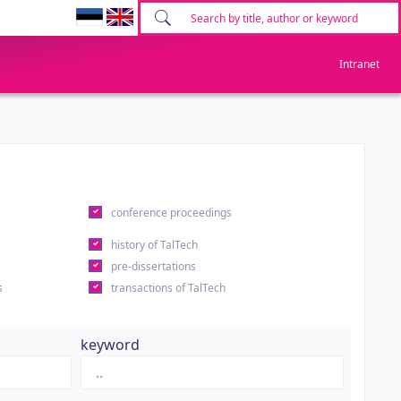
Intranet
conference proceedings
history of TalTech
pre-dissertations
s
transactions of TalTech
keyword