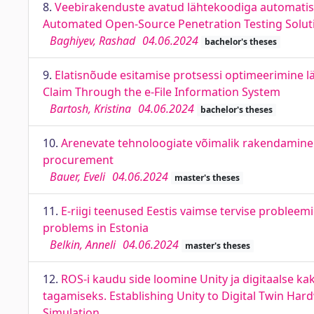
8.
Veebirakenduste avatud lähtekoodiga automatise
Automated Open-Source Penetration Testing Soluti
Baghiyev, Rashad
04.06.2024
bachelor's theses
9.
Elatisnõude esitamise protsessi optimeerimine l
Claim Through the e-File Information System
Bartosh, Kristina
04.06.2024
bachelor's theses
10.
Arenevate tehnoloogiate võimalik rakendamine r
procurement
Bauer, Eveli
04.06.2024
master's theses
11.
E-riigi teenused Eestis vaimse tervise probleem
problems in Estonia
Belkin, Anneli
04.06.2024
master's theses
12.
ROS-i kaudu side loomine Unity ja digitaalse kaks
tagamiseks. Establishing Unity to Digital Twin Ha
Simulation