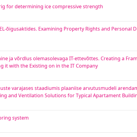
ig for determining ice compressive strength
L-õigusaktides. Examining Property Rights and Personal D
ine ja võrdlus olemasolevaga IT-ettevõttes. Creating a Fra
t with the Existing on in the IT Company
nduste varajases staadiumis plaaniise arvutusmudeli arend
ing and Ventilation Solutions for Typical Apartament Buildi
oring system