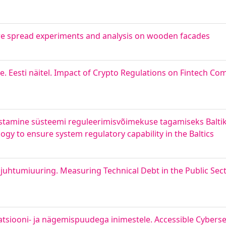
 Fire spread experiments and analysis on wooden facades
e. Eesti näitel. Impact of Crypto Regulations on Fintech Co
amine süsteemi reguleerimisvõimekuse tagamiseks Baltiku
gy to ensure system regulatory capability in the Baltics
i juhtumiuuring. Measuring Technical Debt in the Public Sect
siooni- ja nägemispuudega inimestele. Accessible Cybersec