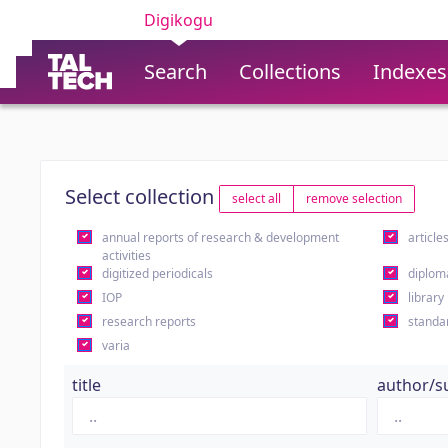
Digikogu
Search
Collections
Indexes
Select collection
select all
remove selection
annual reports of research & development
article
activities
digitized periodicals
diplom
IOP
library
research reports
standa
varia
title
author/s