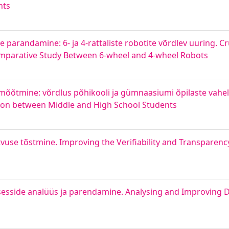
nts
arandamine: 6- ja 4-rattaliste robotite võrdlev uuring. Cru
mparative Study Between 6-wheel and 4-wheel Robots
e mõõtmine: võrdlus põhikooli ja gümnaasiumi õpilaste vahe
ison between Middle and High School Students
tvuse tõstmine. Improving the Verifiability and Transparenc
otsesside analüüs ja parendamine. Analysing and Improving