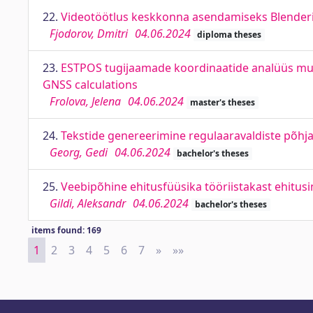
22.
Videotöötlus keskkonna asendamiseks Blenderi 
Fjodorov, Dmitri
04.06.2024
diploma theses
23.
ESTPOS tugijaamade koordinaatide analüüs mult
GNSS calculations
Frolova, Jelena
04.06.2024
master's theses
24.
Tekstide genereerimine regulaaravaldiste põhja
Georg, Gedi
04.06.2024
bachelor's theses
25.
Veebipõhine ehitusfüüsika tööriistakast ehitusi
Gildi, Aleksandr
04.06.2024
bachelor's theses
items found: 169
1
2
3
4
5
6
7
»
Next
»»
Last