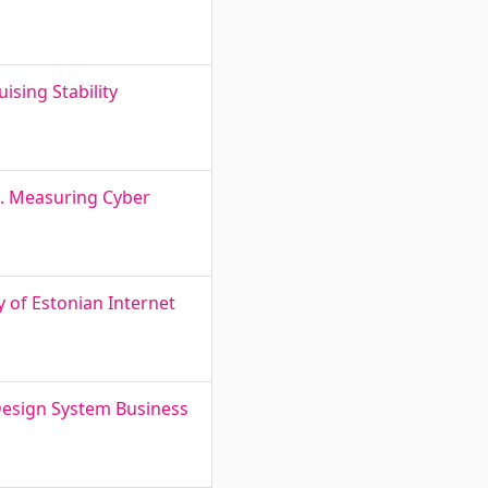
ising Stability
l. Measuring Cyber
y of Estonian Internet
 Design System Business