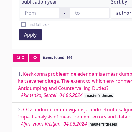
publication year
Sort by
-
find full texts
Apply
items found: 169
1.
Keskkonnaprobleemide edendamise määr dumping
kaitsevahenditega. The extent to which environme
Antidumping and Countervailing Duties?
Akimenko, Sergei
04.06.2024
master's theses
2.
CO2 andurite mõõtevigade ja andmetöötlusalgor
Impact analysis of measurement errors and data pr
Aljas, Hans Kristjan
04.06.2024
master's theses