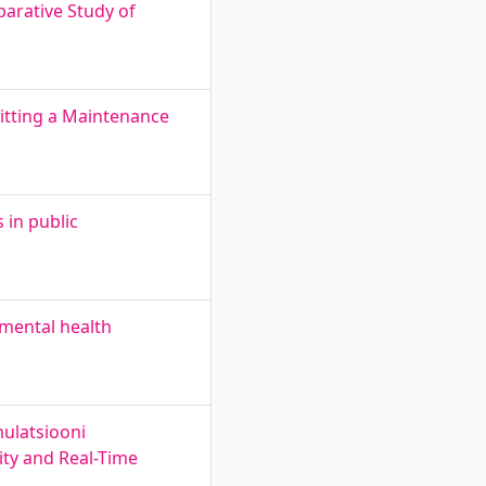
arative Study of
mitting a Maintenance
 in public
 mental health
mulatsiooni
ity and Real-Time