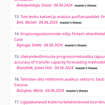
Belolipetskaja, Diana
04.06.2024
master's theses
13.
Tule leviku katsed ja analüüs puitfassaadidel.
Birk, Michell
04.06.2024
master's theses
14.
Krüptoregulatsioonide mõju Fintech ettevõtetel
Case
Biyouga, Evette
04.06.2024
master's theses
15.
Ülekandevõimsuste prognoosmetoodika täpsust
accuracy of transfer capacity forecasting methodolo
Blumfeldt, Johan Felix
04.06.2024
master's theses
16.
Tehnilise võla mõõtmine avalikus sektoris: Eest
Estonia
Bušujeva, Maria
04.06.2024
master's theses
17.
Ligipääsetavad küberturbelahendused koordinat