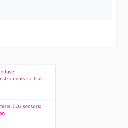
anduse
instruments such as
isel. CO2 sensors:
ion