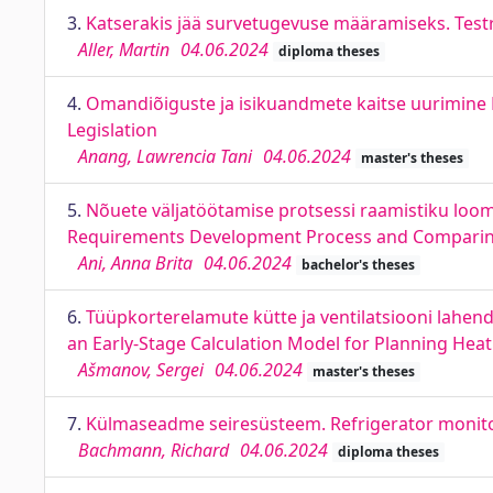
3.
Katserakis jää survetugevuse määramiseks. Testr
Aller, Martin
04.06.2024
diploma theses
4.
Omandiõiguste ja isikuandmete kaitse uurimine E
Legislation
Anang, Lawrencia Tani
04.06.2024
master's theses
5.
Nõuete väljatöötamise protsessi raamistiku loom
Requirements Development Process and Comparing i
Ani, Anna Brita
04.06.2024
bachelor's theses
6.
Tüüpkorterelamute kütte ja ventilatsiooni lahe
an Early-Stage Calculation Model for Planning Heat
Ašmanov, Sergei
04.06.2024
master's theses
7.
Külmaseadme seiresüsteem. Refrigerator monit
Bachmann, Richard
04.06.2024
diploma theses