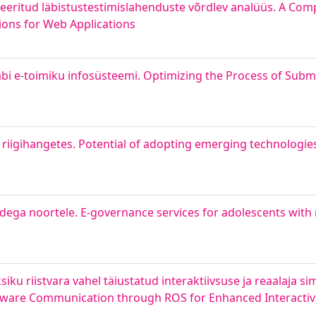
eritud läbistustestimislahenduste võrdlev analüüs. A Comp
ons for Web Applications
äbi e-toimiku infosüsteemi. Optimizing the Process of Sub
iigihangetes. Potential of adopting emerging technologies
idega noortele. E-governance services for adolescents with
iku riistvara vahel täiustatud interaktiivsuse ja reaalaja si
rdware Communication through ROS for Enhanced Interactiv