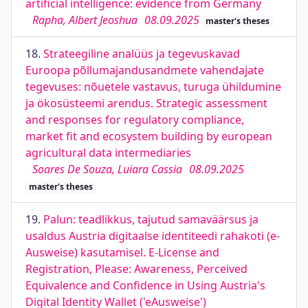
artificial intelligence: evidence from Germany
Rapha, Albert Jeoshua
08.09.2025
master's theses
18.
Strateegiline analüüs ja tegevuskavad
Euroopa põllumajandusandmete vahendajate
tegevuses: nõuetele vastavus, turuga ühildumine
ja ökosüsteemi arendus. Strategic assessment
and responses for regulatory compliance,
market fit and ecosystem building by european
agricultural data intermediaries
Soares De Souza, Luiara Cassia
08.09.2025
master's theses
19.
Palun: teadlikkus, tajutud samaväärsus ja
usaldus Austria digitaalse identiteedi rahakoti (e-
Ausweise) kasutamisel. E-License and
Registration, Please: Awareness, Perceived
Equivalence and Confidence in Using Austria's
Digital Identity Wallet ('eAusweise')