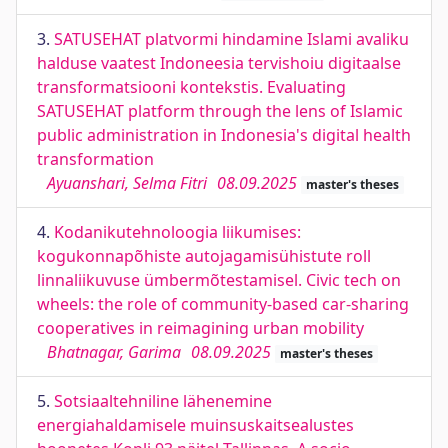
3.
SATUSEHAT platvormi hindamine Islami avaliku
halduse vaatest Indoneesia tervishoiu digitaalse
transformatsiooni kontekstis. Evaluating
SATUSEHAT platform through the lens of Islamic
public administration in Indonesia's digital health
transformation
Ayuanshari, Selma Fitri
08.09.2025
master's theses
4.
Kodanikutehnoloogia liikumises:
kogukonnapõhiste autojagamisühistute roll
linnaliikuvuse ümbermõtestamisel. Civic tech on
wheels: the role of community-based car-sharing
cooperatives in reimagining urban mobility
Bhatnagar, Garima
08.09.2025
master's theses
5.
Sotsiaaltehniline lähenemine
energiahaldamisele muinsuskaitsealustes