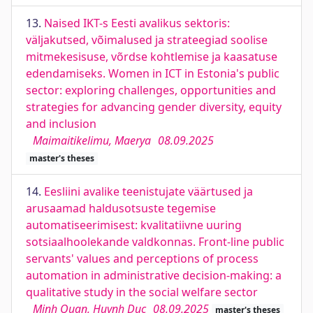
13.
Naised IKT-s Eesti avalikus sektoris:
väljakutsed, võimalused ja strateegiad soolise
mitmekesisuse, võrdse kohtlemise ja kaasatuse
edendamiseks. Women in ICT in Estonia's public
sector: exploring challenges, opportunities and
strategies for advancing gender diversity, equity
and inclusion
Maimaitikelimu, Maerya
08.09.2025
master's theses
14.
Eesliini avalike teenistujate väärtused ja
arusaamad haldusotsuste tegemise
automatiseerimisest: kvalitatiivne uuring
sotsiaalhoolekande valdkonnas. Front-line public
servants' values and perceptions of process
automation in administrative decision-making: a
qualitative study in the social welfare sector
Minh Quan, Huynh Duc
08.09.2025
master's theses