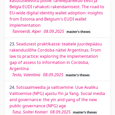
kasutuselevõtu poole: tähelepanekud Eesti ja
Belgia EUDI rahakoti rakendamisest. The road to
EU-wide digital identity wallet adoption: insights
from Estonia and Belgium's EUDI wallet
implementation
Tanriverdi, Alper
08.09.2025
master's theses
23.
Seadusest praktikasse: teabele juurdepääsu
rakenduslõhe Cordoba näitel Argentinas. From
law to practice: exploring the implementation
gap of assess to information in Cordoba,
Argentina
Testa, Valentina
08.09.2025
master's theses
24.
Sotsiaalmeedia ja valitsemine: Uue Avaliku
Valitsemise (NPG) ajastu Yin ja Yang. Social media
and governance: the yin and yang of the new
public governance (NPG) age
Tutui, Solitei Koinari
08.09.2025
master's theses