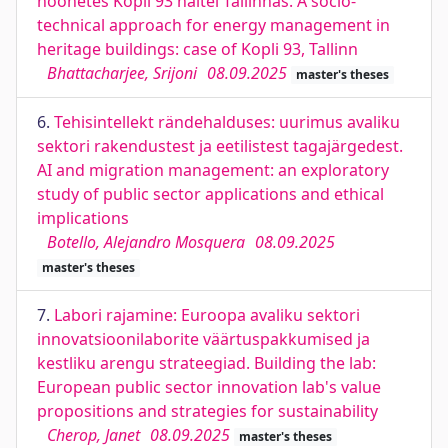
hoonetes Kopli 93 näitel Tallinnas. A socio-
technical approach for energy management in
heritage buildings: case of Kopli 93, Tallinn
Bhattacharjee, Srijoni
08.09.2025
master's theses
6.
Tehisintellekt rändehalduses: uurimus avaliku
sektori rakendustest ja eetilistest tagajärgedest.
AI and migration management: an exploratory
study of public sector applications and ethical
implications
Botello, Alejandro Mosquera
08.09.2025
master's theses
7.
Labori rajamine: Euroopa avaliku sektori
innovatsioonilaborite väärtuspakkumised ja
kestliku arengu strateegiad. Building the lab:
European public sector innovation lab's value
propositions and strategies for sustainability
Cherop, Janet
08.09.2025
master's theses