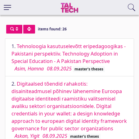
items found: 26
1.
Tehnoloogia kasutuselevõtt eripedagoogikas -
Pakistani perspektiiv. Technology Adoption in
Special Education - A Pakistan Perspective
Asim, Hamna
08.09.2025
master's theses
2.
Digitaalsed tõendid rahakotis:
disainiteadmusel põhinev lähenemine Euroopa
digitaalse identiteedi raamistiku valitsemisel
avaliku sektori organisatsioonidele. Digital
credentials in your wallet: a design knowledge
approach to european digital identity framework
governance for public sector organizations
Askan, Yigit
08.09.2025
master's theses