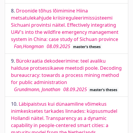
8.
Droonide tõhus lõimimine Hiina
metsatulekahjude kriisireguleerimissüsteemi
Sichuani provintsi näitel. Effectively integrating
UAV's into the wildfire emergency management
system in China: case study of Sichuan province
Fan,Hongman
08.09.2025
master's theses
9.
Bürokraatia dekodeerimine: teel avaliku
halduse protsessikaeve meetodi poole. Decoding
bureaucracy: towards a process mining method
for public administration
Grundmann, Jonathan
08.09.2025
master's theses
10.
Läbipaistvus kui dünaamiline võimekus
inimkesksetes tarkades linnades: küpsusmudel
Hollandi näitel. Transparency as a dynamic
capability in people-centered smart cities: a
maturity model from the Netherlands