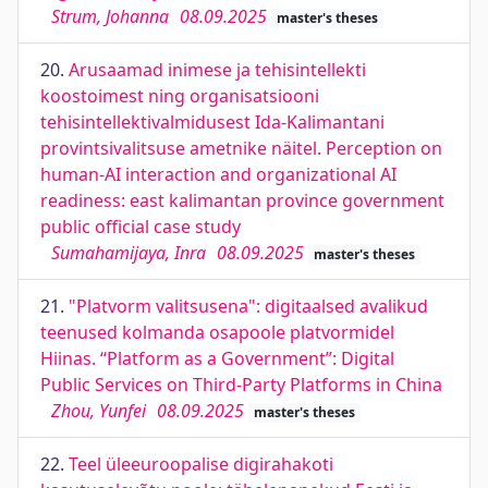
Strum, Johanna
08.09.2025
master's theses
20.
Arusaamad inimese ja tehisintellekti
koostoimest ning organisatsiooni
tehisintellektivalmidusest Ida-Kalimantani
provintsivalitsuse ametnike näitel. Perception on
human-AI interaction and organizational AI
readiness: east kalimantan province government
public official case study
Sumahamijaya, Inra
08.09.2025
master's theses
21.
"Platvorm valitsusena": digitaalsed avalikud
teenused kolmanda osapoole platvormidel
Hiinas. “Platform as a Government”: Digital
Public Services on Third-Party Platforms in China
Zhou, Yunfei
08.09.2025
master's theses
22.
Teel üleeuroopalise digirahakoti