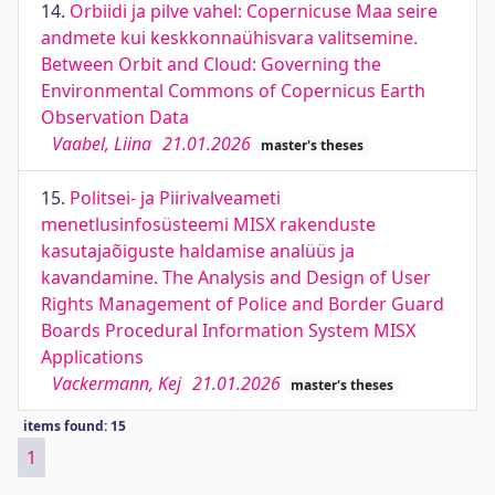
14.
Orbiidi ja pilve vahel: Copernicuse Maa seire
andmete kui keskkonnaühisvara valitsemine.
Between Orbit and Cloud: Governing the
Environmental Commons of Copernicus Earth
Observation Data
Vaabel, Liina
21.01.2026
master's theses
15.
Politsei- ja Piirivalveameti
menetlusinfosüsteemi MISX rakenduste
kasutajaõiguste haldamise analüüs ja
kavandamine. The Analysis and Design of User
Rights Management of Police and Border Guard
Boards Procedural Information System MISX
Applications
Vackermann, Kej
21.01.2026
master's theses
items found: 15
1