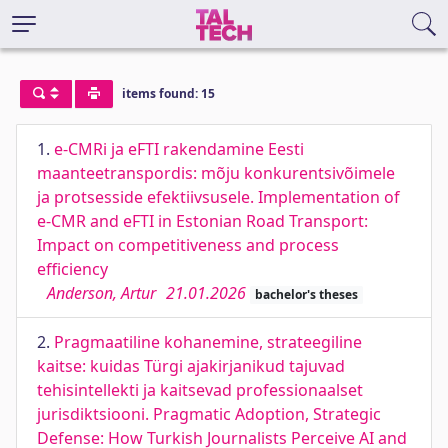
items found: 15
1.
e-CMRi ja eFTI rakendamine Eesti
maanteetranspordis: mõju konkurentsivõimele
ja protsesside efektiivsusele. Implementation of
e-CMR and eFTI in Estonian Road Transport:
Impact on competitiveness and process
efficiency
Anderson, Artur
21.01.2026
bachelor's theses
2.
Pragmaatiline kohanemine, strateegiline
kaitse: kuidas Türgi ajakirjanikud tajuvad
tehisintellekti ja kaitsevad professionaalset
jurisdiktsiooni. Pragmatic Adoption, Strategic
Defense: How Turkish Journalists Perceive AI and