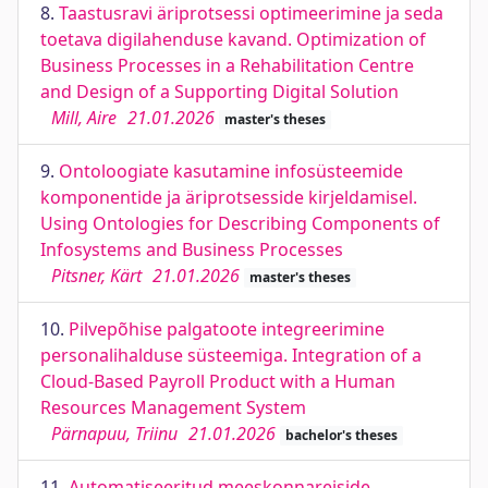
8.
Taastusravi äriprotsessi optimeerimine ja seda
toetava digilahenduse kavand. Optimization of
Business Processes in a Rehabilitation Centre
and Design of a Supporting Digital Solution
Mill, Aire
21.01.2026
master's theses
9.
Ontoloogiate kasutamine infosüsteemide
komponentide ja äriprotsesside kirjeldamisel.
Using Ontologies for Describing Components of
Infosystems and Business Processes
Pitsner, Kärt
21.01.2026
master's theses
10.
Pilvepõhise palgatoote integreerimine
personalihalduse süsteemiga. Integration of a
Cloud-Based Payroll Product with a Human
Resources Management System
Pärnapuu, Triinu
21.01.2026
bachelor's theses
11.
Automatiseeritud meeskonnareiside