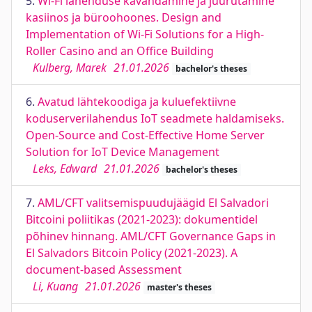
5.
Wi-Fi lahenduse kavandamine ja juurutamine
kasiinos ja büroohoones. Design and
Implementation of Wi-Fi Solutions for a High-
Roller Casino and an Office Building
Kulberg, Marek
21.01.2026
bachelor's theses
6.
Avatud lähtekoodiga ja kuluefektiivne
koduserverilahendus IoT seadmete haldamiseks.
Open-Source and Cost-Effective Home Server
Solution for IoT Device Management
Leks, Edward
21.01.2026
bachelor's theses
7.
AML/CFT valitsemispuudujäägid El Salvadori
Bitcoini poliitikas (2021-2023): dokumentidel
põhinev hinnang. AML/CFT Governance Gaps in
El Salvadors Bitcoin Policy (2021-2023). A
document-based Assessment
Li, Kuang
21.01.2026
master's theses