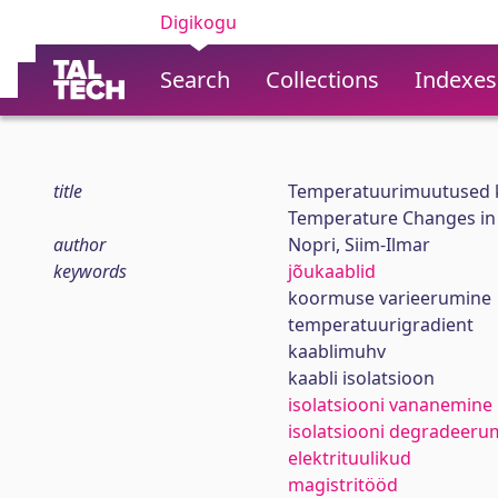
Digikogu
Search
Collections
Indexes
title
Temperatuurimuutused kaa
Temperature Changes in D
author
Nopri, Siim-Ilmar
keywords
jõukaablid
koormuse varieerumine
temperatuurigradient
kaablimuhv
kaabli isolatsioon
isolatsiooni vananemine
isolatsiooni degradeeru
elektrituulikud
magistritööd