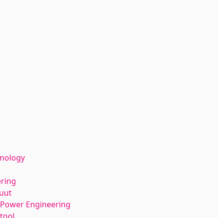
hnology
ering
tuut
l Power Engineering
tool