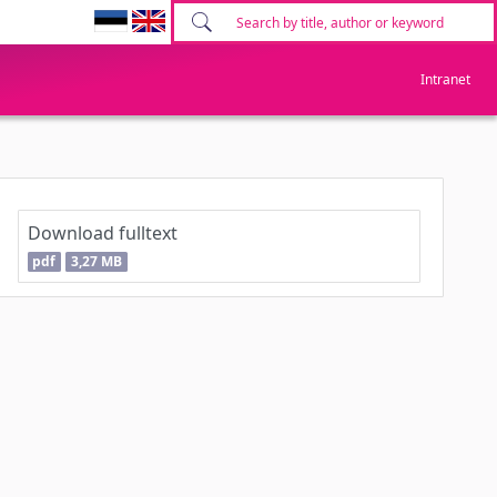
Intranet
Download fulltext
pdf
3,27 MB