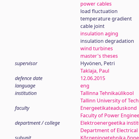
power cables
load fluctuation
temperature gradient
cable joint
insulation aging
insulation degradation
wind turbines
master's theses
supervisor
Hyvönen, Petri
Taklaja, Paul
defence date
12.06.2015
language
eng
institution
Tallinna Tehnikaülikool
Tallinn University of Tec
faculty
Energeetikateaduskond
Faculty of Power Engine
department / college
Elektroenergeetika insti
Department of Electrica
subunit
Kõrgepingetehnika õppe