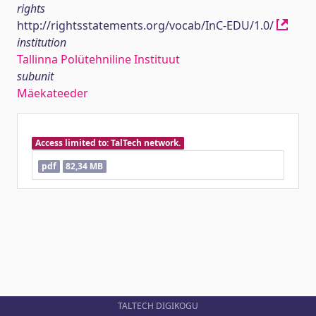
rights
http://rightsstatements.org/vocab/InC-EDU/1.0/
institution
Tallinna Polütehniline Instituut
subunit
Mäekateeder
Access limited to: TalTech network.
pdf
82,34 MB
TALTECH DIGIKOGU