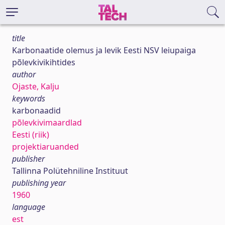
title
Karbonaatide olemus ja levik Eesti NSV leiupaiga
põlevkivikihtides
author
Ojaste, Kalju
keywords
karbonaadid
põlevkivimaardlad
Eesti (riik)
projektiaruanded
publisher
Tallinna Polütehniline Instituut
publishing year
1960
language
est