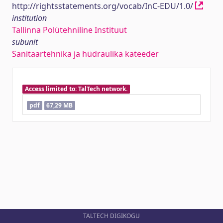
http://rightsstatements.org/vocab/InC-EDU/1.0/
institution
Tallinna Polütehniline Instituut
subunit
Sanitaartehnika ja hüdraulika kateeder
Access limited to: TalTech network.
pdf
67,29 MB
TALTECH DIGIKOGU