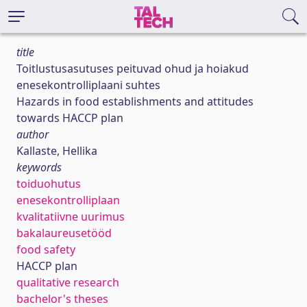
title
Toitlustusasutuses peituvad ohud ja hoiakud
enesekontrolliplaani suhtes
Hazards in food establishments and attitudes
towards HACCP plan
author
Kallaste, Hellika
keywords
toiduohutus
enesekontrolliplaan
kvalitatiivne uurimus
bakalaureusetööd
food safety
HACCP plan
qualitative research
bachelor's theses