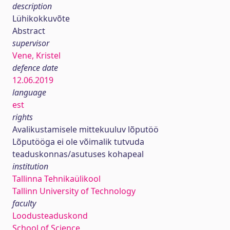
description
Lühikokkuvõte
Abstract
supervisor
Vene, Kristel
defence date
12.06.2019
language
est
rights
Avalikustamisele mittekuuluv lõputöö
Lõputööga ei ole võimalik tutvuda
teaduskonnas/asutuses kohapeal
institution
Tallinna Tehnikaülikool
Tallinn University of Technology
faculty
Loodusteaduskond
School of Science