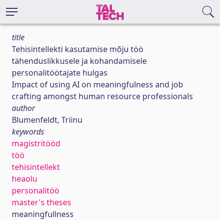
title
Tehisintellekti kasutamise mõju töö
tähenduslikkusele ja kohandamisele
personalitöötajate hulgas
Impact of using AI on meaningfulness and job
crafting amongst human resource professionals
author
Blumenfeldt, Triinu
keywords
magistritööd
töö
tehisintellekt
heaolu
personalitöö
master's theses
meaningfullness