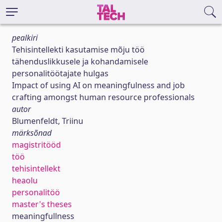
pealkiri
Tehisintellekti kasutamise mõju töö
tähenduslikkusele ja kohandamisele
personalitöötajate hulgas
Impact of using AI on meaningfulness and job
crafting amongst human resource professionals
autor
Blumenfeldt, Triinu
märksõnad
magistritööd
töö
tehisintellekt
heaolu
personalitöö
master's theses
meaningfullness