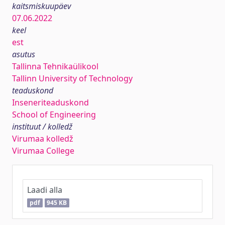
kaitsmiskuupäev
07.06.2022
keel
est
asutus
Tallinna Tehnikaülikool
Tallinn University of Technology
teaduskond
Inseneriteaduskond
School of Engineering
instituut / kolledž
Virumaa kolledž
Virumaa College
Laadi alla
pdf
945 KB