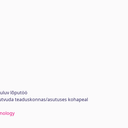
uuluv lõputöö
tutvuda teaduskonnas/asutuses kohapeal
hnology