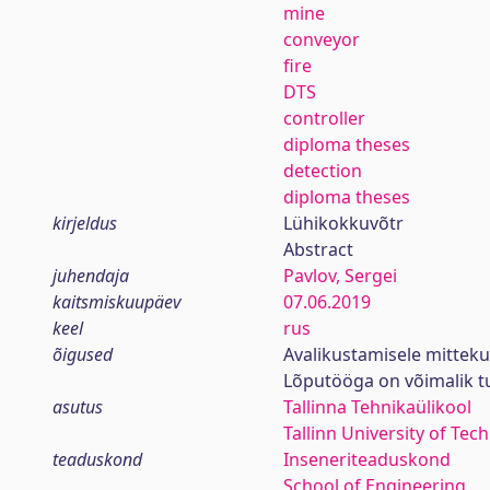
mine
conveyor
fire
DTS
controller
diploma theses
detection
diploma theses
kirjeldus
Lühikokkuvõtr
Abstract
juhendaja
Pavlov, Sergei
kaitsmiskuupäev
07.06.2019
keel
rus
õigused
Avalikustamisele mittek
Lõputööga on võimalik 
asutus
Tallinna Tehnikaülikool
Tallinn University of Tec
teaduskond
Inseneriteaduskond
School of Engineering