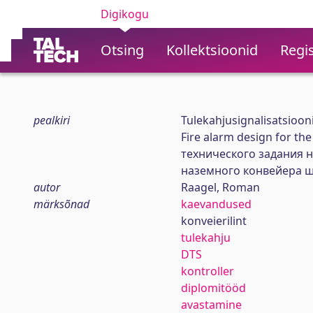
Digikogu
Otsing
Kollektsioonid
Regis
pealkiri
Tulekahjusignalisatsioon
Fire alarm design for t
технического задания 
наземного конвейера 
autor
Raagel, Roman
märksõnad
kaevandused
konveierilint
tulekahju
DTS
kontroller
diplomitööd
avastamine