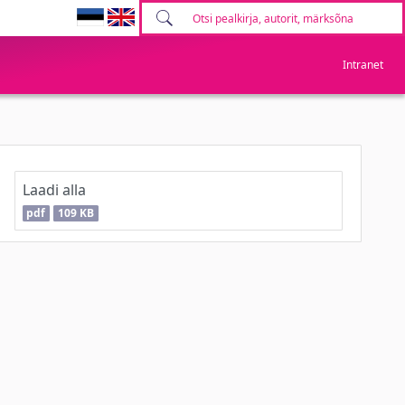
Intranet
Laadi alla
pdf
109 KB