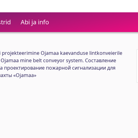
trid
Abi ja info
i projekteerimine Ojamaa kaevanduse lintkonveierile
he Ojamaa mine belt conveyor system. Составление
на проектирование пожарной сигнализации для
шахты «Ojamaa»