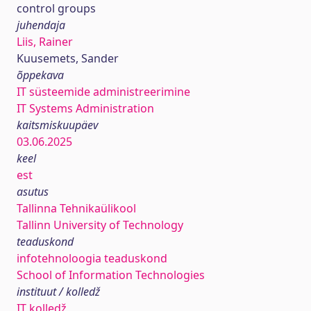
control groups
juhendaja
Liis, Rainer
Kuusemets, Sander
õppekava
IT süsteemide administreerimine
IT Systems Administration
kaitsmiskuupäev
03.06.2025
keel
est
asutus
Tallinna Tehnikaülikool
Tallinn University of Technology
teaduskond
infotehnoloogia teaduskond
School of Information Technologies
instituut / kolledž
IT kolledž