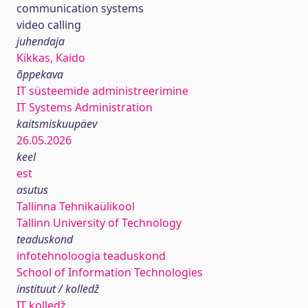
communication systems
video calling
juhendaja
Kikkas, Kaido
õppekava
IT süsteemide administreerimine
IT Systems Administration
kaitsmiskuupäev
26.05.2026
keel
est
asutus
Tallinna Tehnikaülikool
Tallinn University of Technology
teaduskond
infotehnoloogia teaduskond
School of Information Technologies
instituut / kolledž
IT kolledž