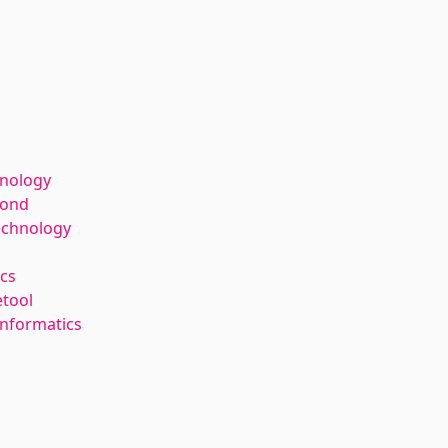
hnology
kond
echnology
cs
etool
Informatics