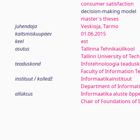
consumer satisfaction
decision-making model
master's theses
juhendaja
Veskioja, Tarmo
kaitsmiskuupäev
01.06.2015
keel
est
asutus
Tallinna Tehnikaülikool
Tallinn University of Tec
teaduskond
Infotehnoloogia teadus
Faculty of Information T
instituut / kolledž
Informaatikainstituut
Department of Informati
allüksus
Informaatika aluste õpp
Chair of Foundations of 