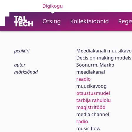
Digikogu
Otsing
Kollektsioonid
Regis
pealkiri
Meediakanali muusikavo
Decision-making models 
autor
Söönurm, Marko
märksõnad
meediakanal
raadio
muusikavoog
otsustusmudel
tarbija rahulolu
magistritööd
media channel
radio
music flow