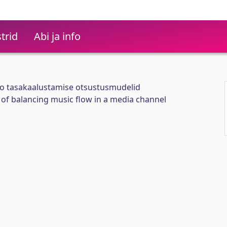
trid
Abi ja info
o tasakaalustamise otsustusmudelid
of balancing music flow in a media channel