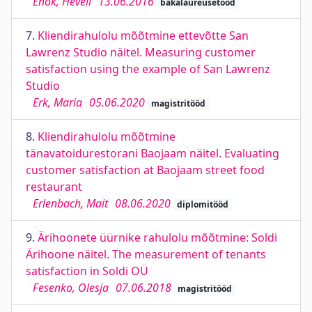
Enok, Heveli
13.06.2016
bakalaureusetööd
7.
Kliendirahulolu mõõtmine ettevõtte San
Lawrenz Studio näitel. Measuring customer
satisfaction using the example of San Lawrenz
Studio
Erk, Maria
05.06.2020
magistritööd
8.
Kliendirahulolu mõõtmine
tänavatoidurestorani Baojaam näitel. Evaluating
customer satisfaction at Baojaam street food
restaurant
Erlenbach, Mait
08.06.2020
diplomitööd
9.
Ärihoonete üürnike rahulolu mõõtmine: Soldi
Ärihoone näitel. The measurement of tenants
satisfaction in Soldi OÜ
Fesenko, Olesja
07.06.2018
magistritööd