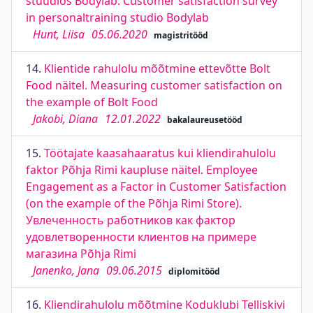
stuudios Bodylab. Customer satisfaction survey
in personaltraining studio Bodylab
Hunt, Liisa
05.06.2020
magistritööd
14.
Klientide rahulolu mõõtmine ettevõtte Bolt
Food näitel. Measuring customer satisfaction on
the example of Bolt Food
Jakobi, Diana
12.01.2022
bakalaureusetööd
15.
Töötajate kaasahaaratus kui kliendirahulolu
faktor Põhja Rimi kaupluse näitel. Employee
Engagement as a Factor in Customer Satisfaction
(on the example of the Põhja Rimi Store).
Увлеченность работников как фактор
удовлетворенности клиентов на примере
магазина Põhja Rimi
Janenko, Jana
09.06.2015
diplomitööd
16.
Kliendirahulolu mõõtmine Koduklubi Telliskivi