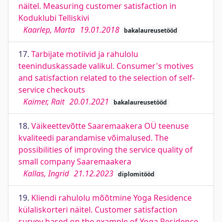
näitel. Measuring customer satisfaction in
Koduklubi Telliskivi
Kaarlep, Marta
19.01.2018
bakalaureusetööd
17.
Tarbijate motiivid ja rahulolu
teeninduskassade valikul. Consumer's motives
and satisfaction related to the selection of self-
service checkouts
Kaimer, Rait
20.01.2021
bakalaureusetööd
18.
Väikeettevõtte Saaremaakera OÜ teenuse
kvaliteedi parandamise võimalused. The
possibilities of improving the service quality of
small company Saaremaakera
Kallas, Ingrid
21.12.2023
diplomitööd
19.
Kliendi rahulolu mõõtmine Yoga Residence
külaliskorteri näitel. Customer satisfaction
survey based on the example of Yoga Residence