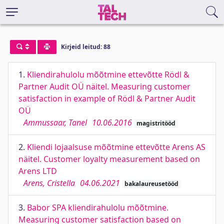
Kirjeid leitud: 88
1.
Kliendirahulolu mõõtmine ettevõtte Rödl &
Partner Audit OÜ näitel. Measuring customer
satisfaction in example of Rödl & Partner Audit
OÜ
Ammussaar, Tanel
10.06.2016
magistritööd
2.
Kliendi lojaalsuse mõõtmine ettevõtte Arens AS
näitel. Customer loyalty measurement based on
Arens LTD
Arens, Cristella
04.06.2021
bakalaureusetööd
3.
Babor SPA kliendirahulolu mõõtmine.
Measuring customer satisfaction based on