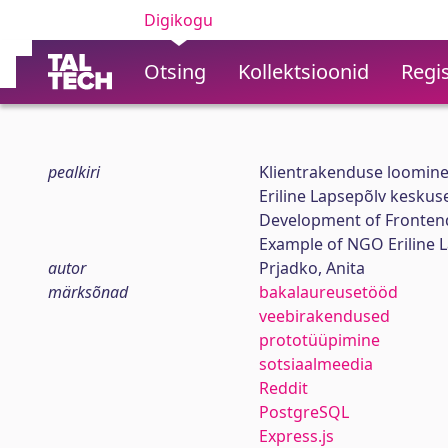
Digikogu
Otsing
Kollektsioonid
Regis
pealkiri
Klientrakenduse loomine
Eriline Lapsepõlv keskuse
Development of Frontend
Example of NGO Eriline 
autor
Prjadko, Anita
märksõnad
bakalaureusetööd
veebirakendused
prototüüpimine
sotsiaalmeedia
Reddit
PostgreSQL
Express.js