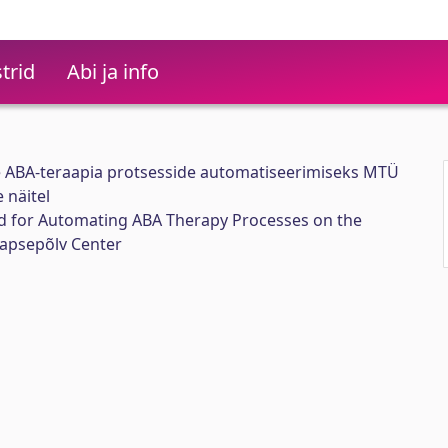
trid
Abi ja info
 ABA-teraapia protsesside automatiseerimiseks MTÜ
 näitel
 for Automating ABA Therapy Processes on the
Lapsepõlv Center