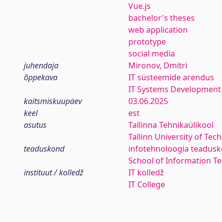
Vue.js
bachelor's theses
web application
prototype
social media
juhendaja
Mironov, Dmitri
õppekava
IT süsteemide arendus
IT Systems Development
kaitsmiskuupäev
03.06.2025
keel
est
asutus
Tallinna Tehnikaülikool
Tallinn University of Tec
teaduskond
infotehnoloogia teadus
School of Information T
instituut / kolledž
IT kolledž
IT College