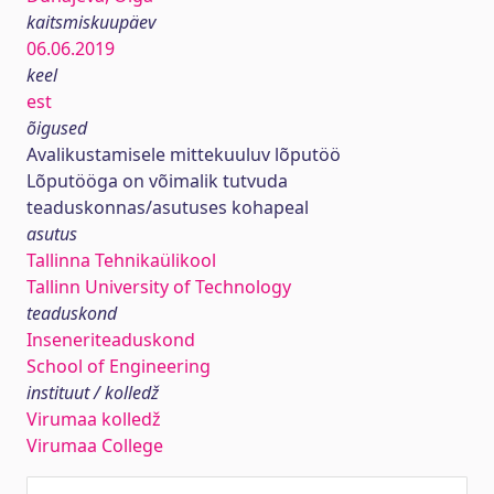
kaitsmiskuupäev
06.06.2019
keel
est
õigused
Avalikustamisele mittekuuluv lõputöö
Lõputööga on võimalik tutvuda
teaduskonnas/asutuses kohapeal
asutus
Tallinna Tehnikaülikool
Tallinn University of Technology
teaduskond
Inseneriteaduskond
School of Engineering
instituut / kolledž
Virumaa kolledž
Virumaa College