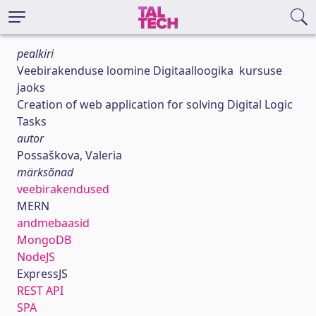
pealkiri
Veebirakenduse loomine Digitaalloogika kursuse
jaoks
Creation of web application for solving Digital Logic
Tasks
autor
Possaškova, Valeria
märksõnad
veebirakendused
MERN
andmebaasid
MongoDB
NodeJS
ExpressJS
REST API
SPA