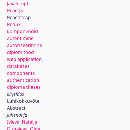
JavaScript
ReactJS
Reactstrap
Redux
komponendid
autentimine
autoriseerimine
diplomitööd
web application
databases
components
authentication
diploma theses
kirjeldus
Lühikokkuvõte
Abstract
juhendaja
Ivleva, Natalja
Dunajeva, Olga