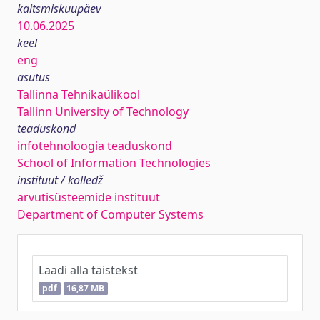
kaitsmiskuupäev
10.06.2025
keel
eng
asutus
Tallinna Tehnikaülikool
Tallinn University of Technology
teaduskond
infotehnoloogia teaduskond
School of Information Technologies
instituut / kolledž
arvutisüsteemide instituut
Department of Computer Systems
Laadi alla täistekst
pdf
16,87 MB