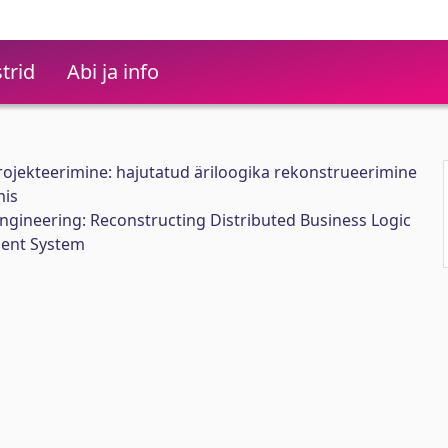
trid
Abi ja info
jekteerimine: hajutatud äriloogika rekonstrueerimine
mis
ngineering: Reconstructing Distributed Business Logic
ment System