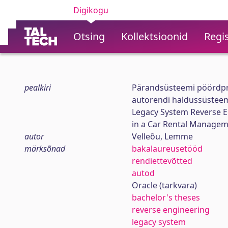
Digikogu
Otsing
Kollektsioonid
Regis
pealkiri
Pärandsüsteemi pöördpro
autorendi haldussüstee
Legacy System Reverse E
in a Car Rental Manage
autor
Velleõu, Lemme
märksõnad
bakalaureusetööd
rendiettevõtted
autod
Oracle (tarkvara)
bachelor's theses
reverse engineering
legacy system