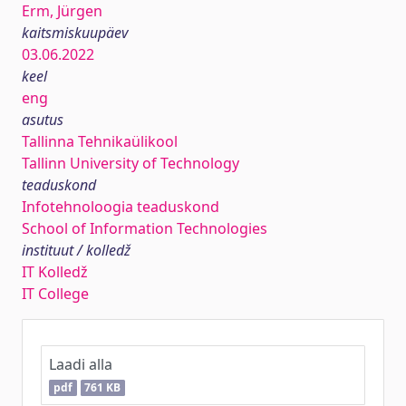
Erm, Jürgen
kaitsmiskuupäev
03.06.2022
keel
eng
asutus
Tallinna Tehnikaülikool
Tallinn University of Technology
teaduskond
Infotehnoloogia teaduskond
School of Information Technologies
instituut / kolledž
IT Kolledž
IT College
Laadi alla
pdf
761 KB