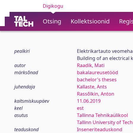
Digikogu
Otsing
Kollektsioonid
Regis
pealkiri
Elektrikartauto veomehaa
Building of an electrical 
autor
Raadik, Mati
märksõnad
bakalaureusetööd
bachelor's theses
juhendaja
Kallaste, Ants
Rassõlkin, Anton
kaitsmiskuupäev
11.06.2019
keel
est
asutus
Tallinna Tehnikaülikool
Tallinn University of Tec
teaduskond
Inseneriteaduskond