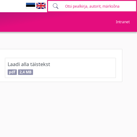
Intranet
Laadi alla täistekst
pdf
2,4 MB