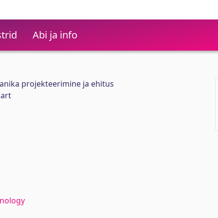
trid
Abi ja info
nika projekteerimine ja ehitus
kart
hnology