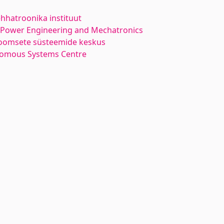
hhatroonika instituut
l Power Engineering and Mechatronics
oomsete süsteemide keskus
nomous Systems Centre