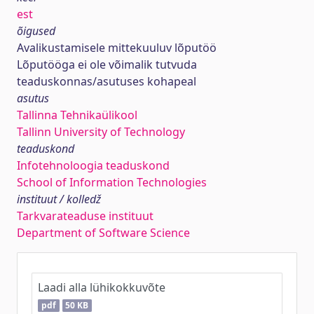
est
õigused
Avalikustamisele mittekuuluv lõputöö
Lõputööga ei ole võimalik tutvuda
teaduskonnas/asutuses kohapeal
asutus
Tallinna Tehnikaülikool
Tallinn University of Technology
teaduskond
Infotehnoloogia teaduskond
School of Information Technologies
instituut / kolledž
Tarkvarateaduse instituut
Department of Software Science
Laadi alla lühikokkuvõte
pdf
50 KB