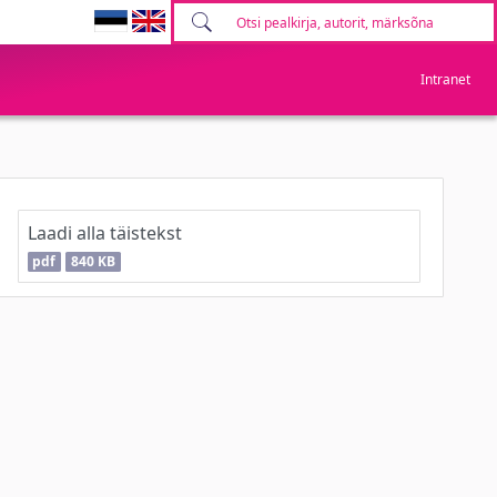
Intranet
Laadi alla täistekst
pdf
840 KB