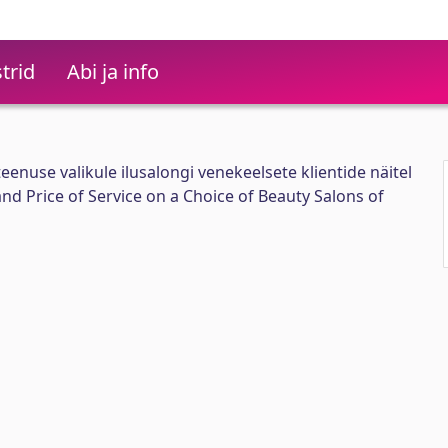
trid
Abi ja info
teenuse valikule ilusalongi venekeelsete klientide näitel
and Price of Service on a Choice of Beauty Salons of