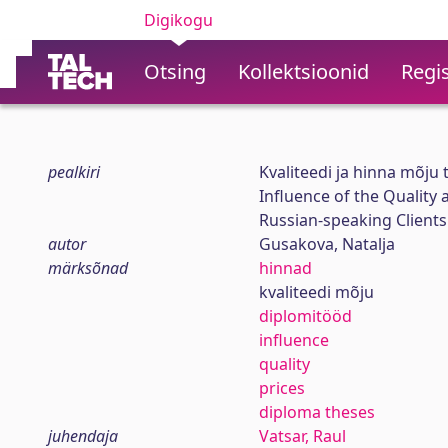
Digikogu
Otsing
Kollektsioonid
Regis
pealkiri
Kvaliteedi ja hinna mõju 
Influence of the Quality 
Russian-speaking Clients
autor
Gusakova, Natalja
märksõnad
hinnad
kvaliteedi mõju
diplomitööd
influence
quality
prices
diploma theses
juhendaja
Vatsar, Raul