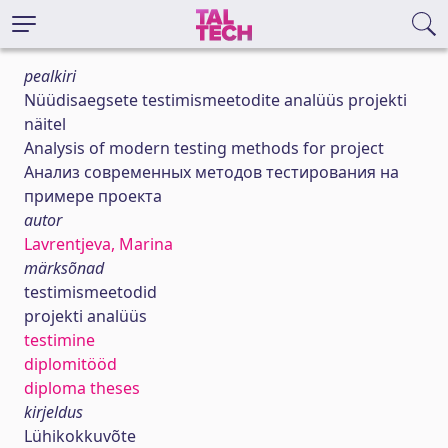
pealkiri
Nüüdisaegsete testimismeetodite analüüs projekti
näitel
Analysis of modern testing methods for project
Анализ современных методов тестирования на
примере проекта
autor
Lavrentjeva, Marina
märksõnad
testimismeetodid
projekti analüüs
testimine
diplomitööd
diploma theses
kirjeldus
Lühikokkuvõte