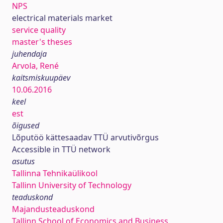
NPS
electrical materials market
service quality
master's theses
juhendaja
Arvola, René
kaitsmiskuupäev
10.06.2016
keel
est
õigused
Lõputöö kättesaadav TTÜ arvutivõrgus
Accessible in TTÜ network
asutus
Tallinna Tehnikaülikool
Tallinn University of Technology
teaduskond
Majandusteaduskond
Tallinn School of Economics and Business