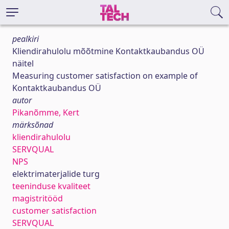
pealkiri
Kliendirahulolu mõõtmine Kontaktkaubandus OÜ
näitel
Measuring customer satisfaction on example of
Kontaktkaubandus OÜ
autor
Pikanõmme, Kert
märksõnad
kliendirahulolu
SERVQUAL
NPS
elektrimaterjalide turg
teeninduse kvaliteet
magistritööd
customer satisfaction
SERVQUAL