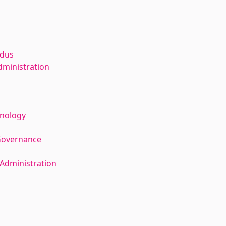
ldus
dministration
hnology
Governance
Administration