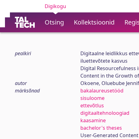
Digikogu
Otsing
Kollektsioonid
Regis
pealkiri
Digitaalne leidlikkus ett
iluettevõtete kasvus
Digital Resourcefulness 
Content in the Growth of
autor
Okoene, Oluebube Jenni
märksõnad
bakalaureusetööd
sisuloome
ettevõtlus
digitaaltehnoloogiad
kaasamine
bachelor's theses
User-Generated Content