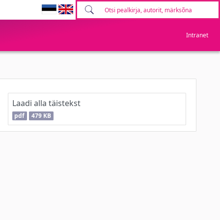
Intranet
Laadi alla täistekst
pdf
479 KB