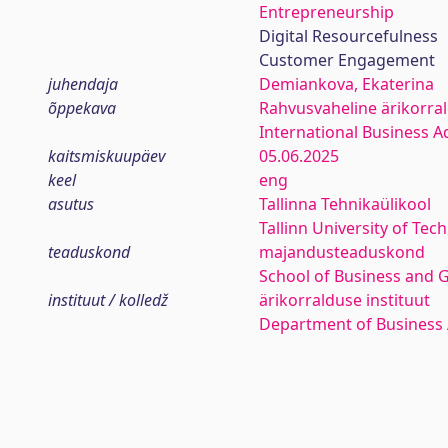
Entrepreneurship
Digital Resourcefulness
Customer Engagement
juhendaja
Demiankova, Ekaterina
õppekava
Rahvusvaheline ärikorra
International Business A
kaitsmiskuupäev
05.06.2025
keel
eng
asutus
Tallinna Tehnikaülikool
Tallinn University of Tec
teaduskond
majandusteaduskond
School of Business and 
instituut / kolledž
ärikorralduse instituut
Department of Business 