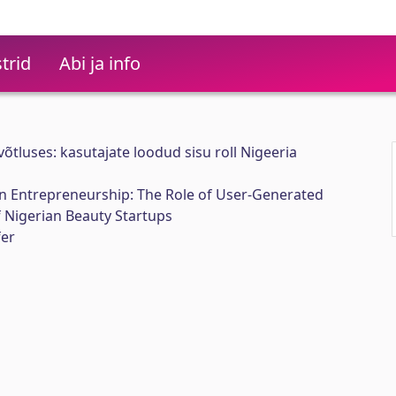
trid
Abi ja info
evõtluses: kasutajate loodud sisu roll Nigeeria
in Entrepreneurship: The Role of User-Generated
 Nigerian Beauty Startups
fer