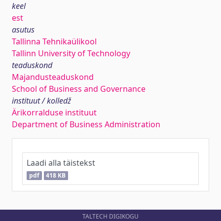
keel
est
asutus
Tallinna Tehnikaülikool
Tallinn University of Technology
teaduskond
Majandusteaduskond
School of Business and Governance
instituut / kolledž
Ärikorralduse instituut
Department of Business Administration
Laadi alla täistekst
pdf
418 KB
TALTECH DIGIKOGU