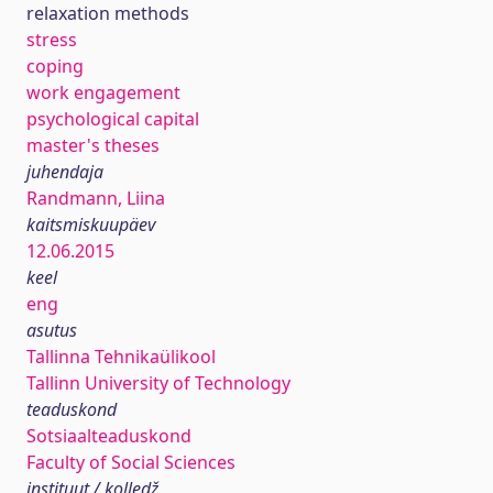
relaxation methods
stress
coping
work engagement
psychological capital
master's theses
juhendaja
Randmann, Liina
kaitsmiskuupäev
12.06.2015
keel
eng
asutus
Tallinna Tehnikaülikool
Tallinn University of Technology
teaduskond
Sotsiaalteaduskond
Faculty of Social Sciences
instituut / kolledž