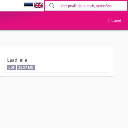
Intranet
Laadi alla
pdf
25,57 MB