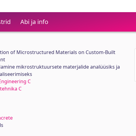
trid
Abi ja info
ation of Microstructured Materials on Custom-Built
ent
amine mikrostruktuursete materjalide analüüsiks ja
liseerimiseks
Engineering C
tehnika C
ncrete
ls