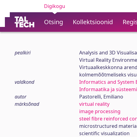
Digikogu
Otsing
Kollektsioonid
Regis
pealkiri
Analysis and 3D Visualis
Virtual Reality Environm
Virtuaalkeskkonna arend
kolmemõõtmeliseks visua
valdkond
Informatics and System 
Informaatika ja süsteemi
autor
Pastorelli, Emiliano
märksõnad
virtual reality
image processing
steel fibre reinforced co
microstructured materia
scientific visualization