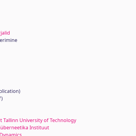
jalid
erimine
lication)
f)
at Tallinn University of Technology
Küberneetika Instituut
 Dynamics