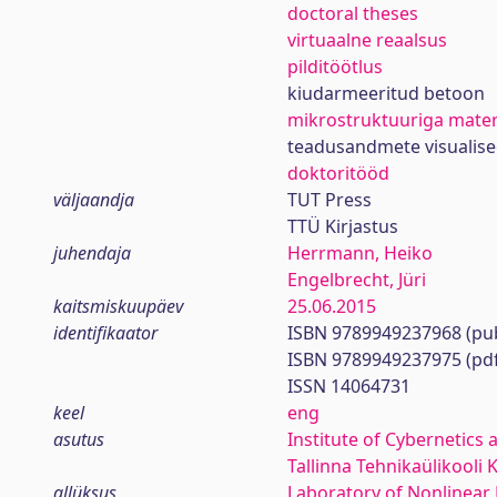
doctoral theses
virtuaalne reaalsus
pilditöötlus
kiudarmeeritud betoon
mikrostruktuuriga mater
teadusandmete visualise
doktoritööd
väljaandja
TUT Press
TTÜ Kirjastus
juhendaja
Herrmann, Heiko
Engelbrecht, Jüri
kaitsmiskuupäev
25.06.2015
identifikaator
ISBN 9789949237968 (pub
ISBN 9789949237975 (pd
ISSN 14064731
keel
eng
asutus
Institute of Cybernetics 
Tallinna Tehnikaülikooli 
allüksus
Laboratory of Nonlinear