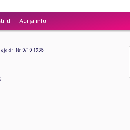
trid
Abi ja info
e ajakiri Nr 9/10 1936
g