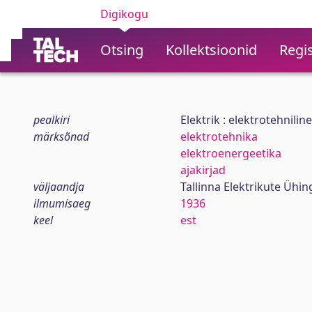
Digikogu
Otsing
Kollektsioonid
Regis
pealkiri
Elektrik : elektrotehnilin
märksõnad
elektrotehnika
elektroenergeetika
ajakirjad
väljaandja
Tallinna Elektrikute Ühin
ilmumisaeg
1936
keel
est