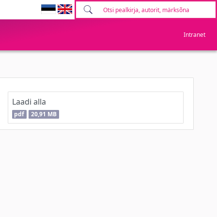
Intranet
Laadi alla
pdf
20,91 MB