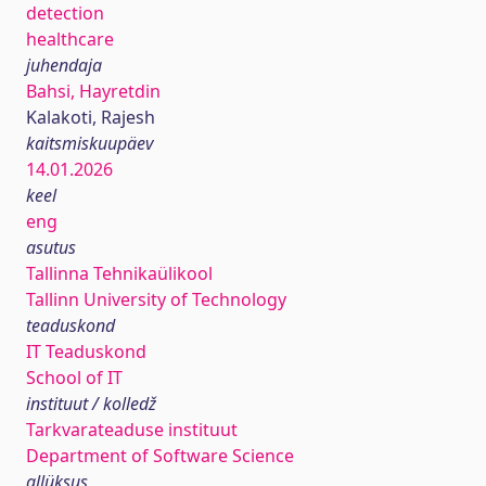
detection
healthcare
juhendaja
Bahsi, Hayretdin
Kalakoti, Rajesh
kaitsmiskuupäev
14.01.2026
keel
eng
asutus
Tallinna Tehnikaülikool
Tallinn University of Technology
teaduskond
IT Teaduskond
School of IT
instituut / kolledž
Tarkvarateaduse instituut
Department of Software Science
allüksus