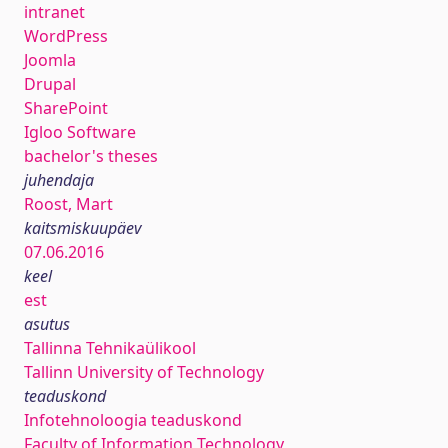
intranet
WordPress
Joomla
Drupal
SharePoint
Igloo Software
bachelor's theses
juhendaja
Roost, Mart
kaitsmiskuupäev
07.06.2016
keel
est
asutus
Tallinna Tehnikaülikool
Tallinn University of Technology
teaduskond
Infotehnoloogia teaduskond
Faculty of Information Technology