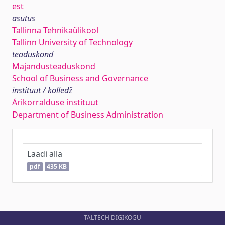
est
asutus
Tallinna Tehnikaülikool
Tallinn University of Technology
teaduskond
Majandusteaduskond
School of Business and Governance
instituut / kolledž
Ärikorralduse instituut
Department of Business Administration
Laadi alla
pdf
435 KB
TALTECH DIGIKOGU