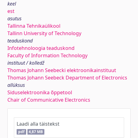
keel
est
asutus
Tallinna Tehnikaülikool
Tallinn University of Technology
teaduskond
Infotehnoloogia teaduskond
Faculty of Information Technology
instituut / kolledž
Thomas Johann Seebecki elektroonikainstituut
Thomas Johann Seebeck Department of Electronics
allüksus
Siduselektroonika õppetool
Chair of Communicative Electronics
Laadi alla täistekst
pdf
4,87 MB