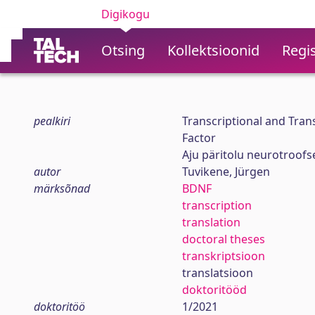
Digikogu
Otsing
Kollektsioonid
Regis
pealkiri
Transcriptional and Tran
Factor
Aju päritolu neurotroofse
autor
Tuvikene, Jürgen
märksõnad
BDNF
transcription
translation
doctoral theses
transkriptsioon
translatsioon
doktoritööd
doktoritöö
1/2021