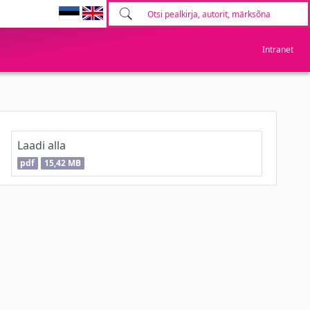
Intranet
Laadi alla
pdf
15,42 MB