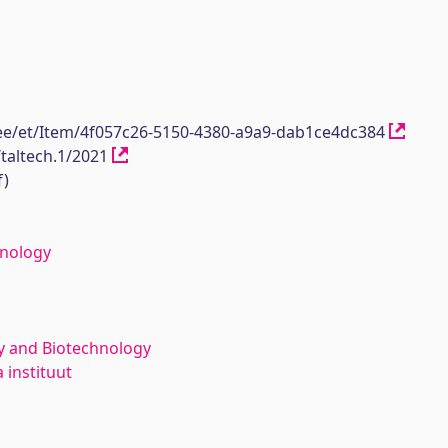
h.ee/et/Item/4f057c26-5150-4380-a9a9-dab1ce4dc384
/taltech.1/2021
f)
hnology
y and Biotechnology
 instituut