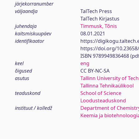
järjekorranumber
väljaandja
TalTech Press
TalTech Kirjastus
juhendaja
Timmusk, Tõnis
kaitsmiskuupäev
08.01.2021
identifikaator
https://digikogu.taltec
https://doi.org/10.23658
ISBN 9789949836468 (pd
keel
eng
õigused
CC BY-NC-SA
asutus
Tallinn University of Tec
Tallinna Tehnikaülikool
teaduskond
School of Science
Loodusteaduskond
instituut / kolledž
Department of Chemistr
Keemia ja biotehnoloogia