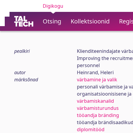
Digikogu
Otsing
Kollektsioonid
Regis
pealkiri
Klienditeenindajate värba
Improving the recruitmen
personnel
autor
Heinrand, Heleri
märksõnad
värbamine ja valik
personali värbamise ja v
organisatsioonisisene ja
värbamiskanalid
värbamisturundus
tööandja bränding
tööandja brändisaadiku
diplomitööd