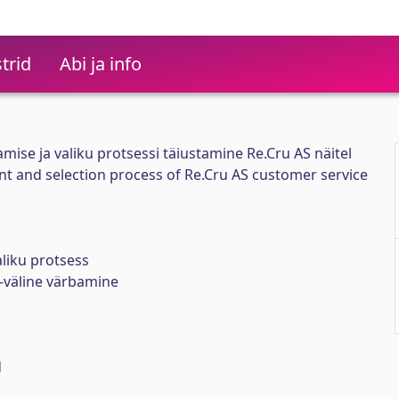
trid
Abi ja info
mise ja valiku protsessi täiustamine Re.Cru AS näitel
t and selection process of Re.Cru AS customer service
aliku protsess
 -väline värbamine
d