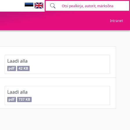
Intranet
Laadi alla
pdf
42 KB
Laadi alla
pdf
737 KB