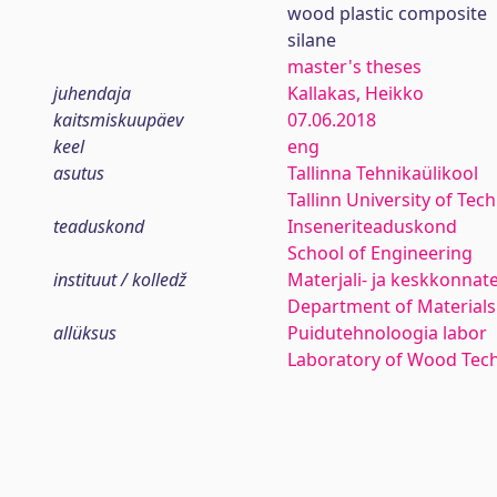
wood plastic composite
silane
master's theses
juhendaja
Kallakas, Heikko
kaitsmiskuupäev
07.06.2018
keel
eng
asutus
Tallinna Tehnikaülikool
Tallinn University of Tec
teaduskond
Inseneriteaduskond
School of Engineering
instituut / kolledž
Materjali- ja keskkonnat
Department of Materials
allüksus
Puidutehnoloogia labor
Laboratory of Wood Tec