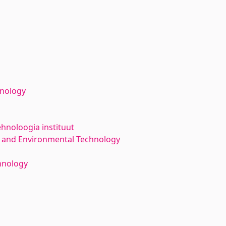
hnology
ehnoloogia instituut
 and Environmental Technology
hnology