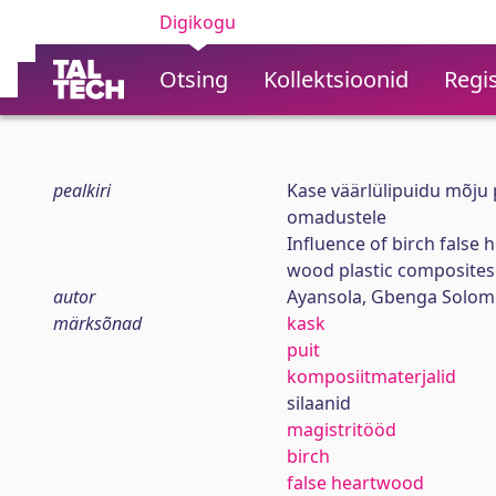
Digikogu
Otsing
Kollektsioonid
Regis
pealkiri
Kase väärlülipuidu mõju p
omadustele
Influence of birch false
wood plastic composites
autor
Ayansola, Gbenga Solo
märksõnad
kask
puit
komposiitmaterjalid
silaanid
magistritööd
birch
false heartwood