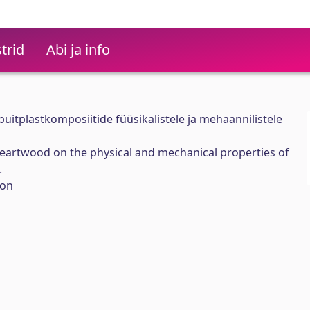
trid
Abi ja info
uitplastkomposiitide füüsikalistele ja mehaannilistele
 heartwood on the physical and mechanical properties of
.
mon