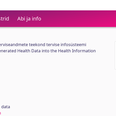
trid
Abi ja info
terviseandmete teekond tervise infosüsteemi
enerated Health Data into the Health Information
 data
n