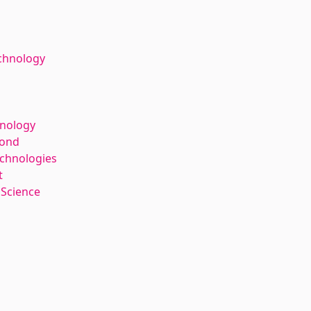
chnology
hnology
kond
echnologies
t
 Science