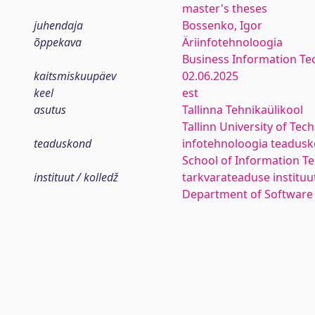
master's theses
juhendaja
Bossenko, Igor
õppekava
Äriinfotehnoloogia
Business Information Te
kaitsmiskuupäev
02.06.2025
keel
est
asutus
Tallinna Tehnikaülikool
Tallinn University of Tec
teaduskond
infotehnoloogia teadus
School of Information T
instituut / kolledž
tarkvarateaduse instituu
Department of Software