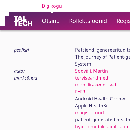
Digikogu
Otsing
Kollektsioonid
Regis
pealkiri
Patsiendi genereeritud 
The Journey of Patient-g
System
autor
Sooväli, Martin
märksõnad
terviseandmed
mobiilirakendused
FHIR
Android Health Connect
Apple HealthKit
magistritööd
patient-generated health
hybrid mobile applicatio