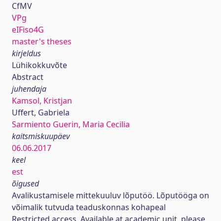
CfMV
VPg
eIFiso4G
master's theses
kirjeldus
Lühikokkuvõte
Abstract
juhendaja
Kamsol, Kristjan
Uffert, Gabriela
Sarmiento Guerin, Maria Cecilia
kaitsmiskuupäev
06.06.2017
keel
est
õigused
Avalikustamisele mittekuuluv lõputöö. Lõputööga on
võimalik tutvuda teaduskonnas kohapeal
Restricted access. Available at academic unit, please