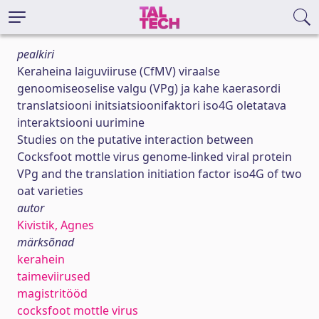
pealkiri
Keraheina laiguviiruse (CfMV) viraalse
genoomiseoselise valgu (VPg) ja kahe kaerasordi
translatsiooni initsiatsioonifaktori iso4G oletatava
interaktsiooni uurimine
Studies on the putative interaction between
Cocksfoot mottle virus genome-linked viral protein
VPg and the translation initiation factor iso4G of two
oat varieties
autor
Kivistik, Agnes
märksõnad
kerahein
taimeviirused
magistritööd
cocksfoot mottle virus