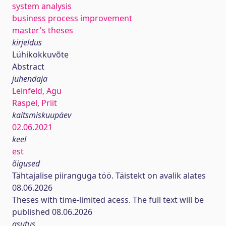
system analysis
business process improvement
master's theses
kirjeldus
Lühikokkuvõte
Abstract
juhendaja
Leinfeld, Agu
Raspel, Priit
kaitsmiskuupäev
02.06.2021
keel
est
õigused
Tähtajalise piiranguga töö. Täistekt on avalik alates
08.06.2026
Theses with time-limited acess. The full text will be
published 08.06.2026
asutus