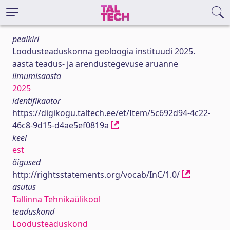
pealkiri
Loodusteaduskonna geoloogia instituudi 2025.
aasta teadus- ja arendustegevuse aruanne
ilmumisaasta
2025
identifikaator
https://digikogu.taltech.ee/et/Item/5c692d94-4c22-
46c8-9d15-d4ae5ef0819a
keel
est
õigused
http://rightsstatements.org/vocab/InC/1.0/
asutus
Tallinna Tehnikaülikool
teaduskond
Loodusteaduskond