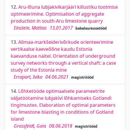
12.
Aru-lõuna lubjakivikarjääri killustiku tootmise
optimeerimine. Optimisation of aggregate
production in south-Aru limestone quarry
Einstein, Mattias
13.01.2017
bakalaureusetööd
13.
Allmaa-markšeiderivõrkude orienteerimine
vertikaalse kaeveõõne kaudu Estonia
kaevanduse näitel. Orientation of underground
survey networks through a vertical shaft: a case
study of the Estonia mine
Errapart, Ivika
04.06.2021
magistritööd
14.
Lõhketööde optimaalsete parameetrite
väljatöötamine lubjakivi lõhkamiseks Gotlandi
tingimustes. Elaboration of optimal parameters
for limestone blasting in conditions of Gotland
island
Grossfeldt, Gaia
08.06.2018
magistritööd