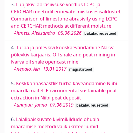
3.
Lubjakivi abrasiivsuse võrdlus LCPC ja
CERCHAR meetodil erinevatel niiskusesisaldustel.
Comparison of limestone abrasivity using LCPC
and CERCHAR methods at different moisture
Altmets, Aleksandra
05.06.2026
bakalaureusetööd
4.
Turba ja põlevkivi kooskaevandamine Narva
põlevkivikarjääris. Oil shale and peat mining in
Narva oil shale opencast mine
Anepaio, Ain
13.01.2017
magistritööd
5.
Keskkonnasäästlik turba kaveandamine Niibi
maardla näitel. Environmental sustainable peat
ectraction in Niibi peat deposiit
Aunapuu, Jaana
07.06.2019
bakalaureusetööd
6.
Laialipaiskuvate kivimikildude ohuala
määramise meetodi valikukriteeriumid