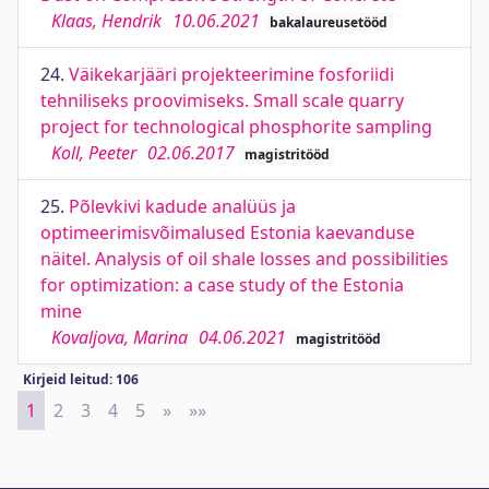
Klaas, Hendrik
10.06.2021
bakalaureusetööd
24.
Väikekarjääri projekteerimine fosforiidi
tehniliseks proovimiseks. Small scale quarry
project for technological phosphorite sampling
Koll, Peeter
02.06.2017
magistritööd
25.
Põlevkivi kadude analüüs ja
optimeerimisvõimalused Estonia kaevanduse
näitel. Analysis of oil shale losses and possibilities
for optimization: a case study of the Estonia
mine
Kovaljova, Marina
04.06.2021
magistritööd
Kirjeid leitud: 106
1
2
3
4
5
»
Next
»»
Last