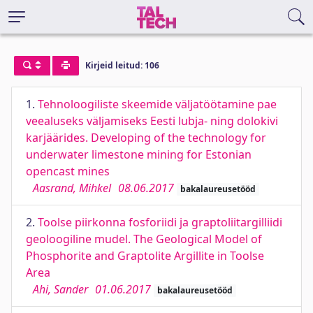
Kirjeid leitud: 106
1.
Tehnoloogiliste skeemide väljatöötamine pae
veealuseks väljamiseks Eesti lubja- ning dolokivi
karjäärides. Developing of the technology for
underwater limestone mining for Estonian
opencast mines
Aasrand, Mihkel
08.06.2017
bakalaureusetööd
2.
Toolse piirkonna fosforiidi ja graptoliitargilliidi
geoloogiline mudel. The Geological Model of
Phosphorite and Graptolite Argillite in Toolse
Area
Ahi, Sander
01.06.2017
bakalaureusetööd