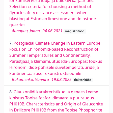
lõhkamisel Eesti lubja-ja dolokivi karjäärides.
Selection criteria for choosing a method of
flyrock safety distance assessment when
blasting at Estonian limestone and dolostone
quarries
Aunapuu, Jaana
04.06.2021
magistritööd
7.
Postglacial Climate Change in Eastern Europe:
Focus on Chironomid-based Reconstruction of
Summer Temperatures and Continentality.
Pärastjääaja kliimamuutus Ida-Euroopas: fookus
Hironomiidide-põhisele suvetemperatuuride ja
kontinentaalsuse rekonstruktsioonile
Bakumenko, Varvara
19.08.2025
doktoritööd
8.
Glaukoniidi karakteristikud ja genees Leetse
kihistus Toolse fosforiidimaardla puuraugus
PH010B. Characteristics and Origin of Glauconite
in Drillcore PH010B from the Toolse Phosphorite