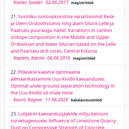
Kanter, Sander
02.06.2017
magistritööd
21.
Süsiniku isotoopkoostise variatsioonid Kesk-
ja Ülem-Ordoviitsiumis ning alam-Siluris Lelle ja
Paatsalu puuraugu näitel. Variations in carbon
isotope composition in the Middle and Upper
Ordovician and lower Silurian based on the Lelle
and Paatsalu drill cores, Central Estonia
Kaptein, Katriin
06.06.2016
magistritööd
22.
Põlevkivi kaevise optimaalne
allmaarikastamine Uus-Kiviõli kaevanduses.
Optimal underground separation technology in
the Uus-Kiviõli oil shale mine
Kauril, Ragnar
11.06.2020
bakalaureusetööd
23.
Lubjakivi kaevandusjääkide mõju betooni
survetugevusele. Influence of Limestone Quarry
Dust on Compressive Strength of Concrete