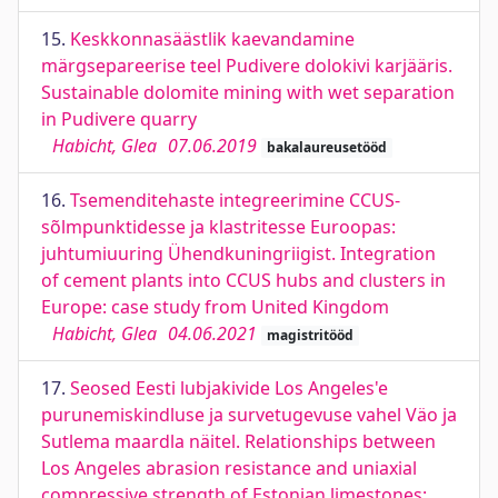
15.
Keskkonnasäästlik kaevandamine
märgsepareerise teel Pudivere dolokivi karjääris.
Sustainable dolomite mining with wet separation
in Pudivere quarry
Habicht, Glea
07.06.2019
bakalaureusetööd
16.
Tsemenditehaste integreerimine CCUS-
sõlmpunktidesse ja klastritesse Euroopas:
juhtumiuuring Ühendkuningriigist. Integration
of cement plants into CCUS hubs and clusters in
Europe: case study from United Kingdom
Habicht, Glea
04.06.2021
magistritööd
17.
Seosed Eesti lubjakivide Los Angeles'e
purunemiskindluse ja survetugevuse vahel Väo ja
Sutlema maardla näitel. Relationships between
Los Angeles abrasion resistance and uniaxial
compressive strength of Estonian limestones: