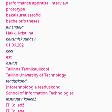
performance appraisal interview
prototype
bakalaureusetööd
bachelor's theses
juhendaja
Hakk, Kristiina
kaitsmiskuupäev
01.06.2021
keel
est
asutus
Tallinna Tehnikaülikool
Tallinn University of Technology
teaduskond
Infotehnoloogia teaduskond
School of Information Technologies
instituut / kolledž
IT Kolledž
IT College