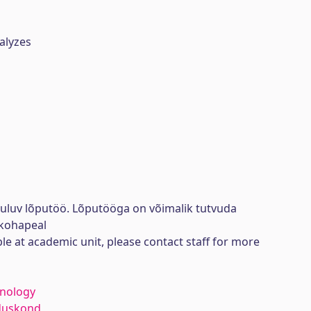
alyzes
uuluv lõputöö. Lõputööga on võimalik tutvuda
kohapeal
ble at academic unit, please contact staff for more
hnology
duskond