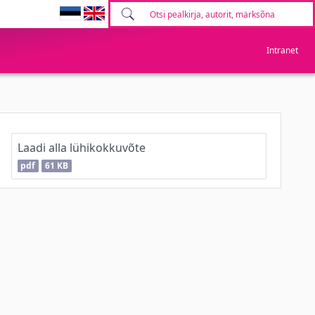
Intranet
Laadi alla lühikokkuvõte
pdf
61 KB