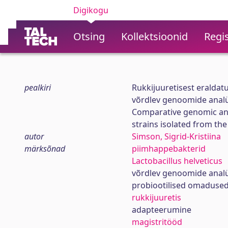
Digikogu
Otsing
Kollektsioonid
Regis
pealkiri
Rukkijuuretisest eraldatu
võrdlev genoomide anal
Comparative genomic anal
strains isolated from th
autor
Simson, Sigrid-Kristiina
märksõnad
piimhappebakterid
Lactobacillus helveticus
võrdlev genoomide anal
probiootilised omaduse
rukkijuuretis
adapteerumine
magistritööd