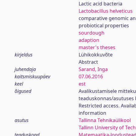
Lactic acid bacteria
Lactobacillus helveticus
comparative genomic an
probiotical properties
sourdough
adaption
master's theses
kirjeldus
Lühikokkuvõte
Abstract
juhendaja
Sarand, Inga
kaitsmiskuupäev
07.06.2016
keel
est
õigused
Avalikustamisele mittek
teaduskonnas/asutuses 
Restricted access. Availa
information
asutus
Tallinna Tehnikaülikool
Tallinn University of Tec
teaduskond
Matemaatika-loodustea