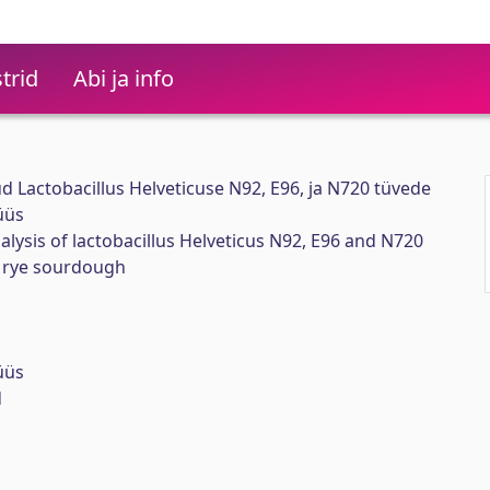
trid
Abi ja info
d Lactobacillus Helveticuse N92, E96, ja N720 tüvede
üüs
ysis of lactobacillus Helveticus N92, E96 and N720
e rye sourdough
üüs
d